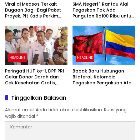
Viral di Medsos Terkait
SMA Negeri 1 Rantau Alai
Dugaan Bagi-Bagi Paket
Tegaskan Tak Ada
Proyek, Plt Kadis Perkim
Pungutan Rp100 Ribu untuk
Lampung Utara Enggan
Pengambilan Ijaza
Berkomentar Banyak
HEADLINE
HEADLINE
Peringati HUT ke-1, DPP PRI
Babak Baru Hubungan
Gelar Donor Darah dan
Bilateral, Kolombia
Cek Kesehatan Gratis,
Tegaskan Pengakuan Atas
UMKM Ikut Meriahkan
Kedaulatan Maroko di
Perayaan
Wilayah Sahara
Tinggalkan Balasan
Alamat email Anda tidak akan dipublikasikan.
Ruas yang
wajib ditandai
*