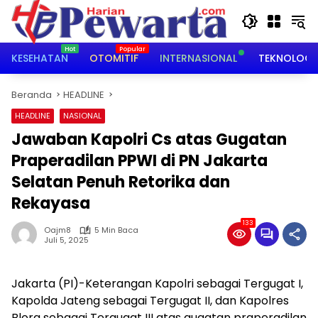
Langsung
ke
konten
KESEHATAN
OTOMITIF
INTERNASIONAL
TEKNOLOGI
Beranda
HEADLINE
HEADLINE
NASIONAL
Jawaban Kapolri Cs atas Gugatan
Praperadilan PPWI di PN Jakarta
Selatan Penuh Retorika dan
Rekayasa
133
Oajm8
5 Min Baca
Juli 5, 2025
Jakarta (PI)-Keterangan Kapolri sebagai Tergugat I,
Kapolda Jateng sebagai Tergugat II, dan Kapolres
Blora sebagai Tergugat III atas gugatan praperadilan