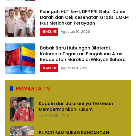
Peringati HUT ke-1, DPP PRI Gelar Donor
Darah dan Cek Kesehatan Gratis, UMKM
Ikut Meriahkan Perayaan
HEADLINE
Agustus 10, 2026
Babak Baru Hubungan Bilateral,
Kolombia Tegaskan Pengakuan Atas
Kedaulatan Maroko di Wilayah Sahara
HEADLINE
Agustus 9, 2026
PEWARTA TV
Kapolri dan Jajarannya Terkesan
Mempermainkan Hukum
Juli 3, 2025
0
BUPATI SAMPAIKAN RANCANGAN