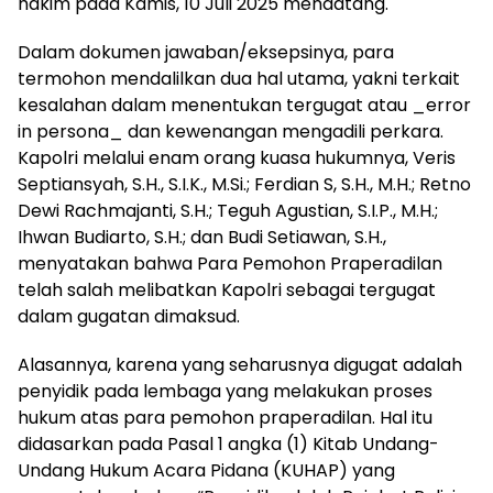
hakim pada Kamis, 10 Juli 2025 mendatang.
Dalam dokumen jawaban/eksepsinya, para
termohon mendalilkan dua hal utama, yakni terkait
kesalahan dalam menentukan tergugat atau _error
in persona_ dan kewenangan mengadili perkara.
Kapolri melalui enam orang kuasa hukumnya, Veris
Septiansyah, S.H., S.I.K., M.Si.; Ferdian S, S.H., M.H.; Retno
Dewi Rachmajanti, S.H.; Teguh Agustian, S.I.P., M.H.;
Ihwan Budiarto, S.H.; dan Budi Setiawan, S.H.,
menyatakan bahwa Para Pemohon Praperadilan
telah salah melibatkan Kapolri sebagai tergugat
dalam gugatan dimaksud.
Alasannya, karena yang seharusnya digugat adalah
penyidik pada lembaga yang melakukan proses
hukum atas para pemohon praperadilan. Hal itu
didasarkan pada Pasal 1 angka (1) Kitab Undang-
Undang Hukum Acara Pidana (KUHAP) yang