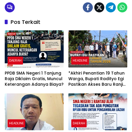
Pos Terkait
DAERAH
HEADLINE
PPDB SMA Negeri 1 Tanjung
*Akhiri Penantian 19 Tahun
Raja Diklaim Gratis, Muncul
Warga, Bupati Radityo Egi
Keterangan Adanya Biaya?
Pastikan Akses Baru Ranji
Diperbaiki Tahun Ini*
HEADLINE
DAERAH