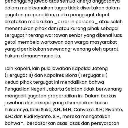
penanggung jawab atas semua kinerja anggotanya
dalam melaksanakan tugas tidak disertakan dalam
gugatan praperadilan, maka penggugat dapat
dikatakan melakukan _error in persona_ atau salah
menentukan pihak dan/atau kurang pihak sebagai
tergugat,” terang wartawan senior yang dikenal luas
getol membela wartawan dan warga masyarakat
yang diperlakukan sewenang-wenang oleh aparat
hukum dimana-mana itu.
Lain Kapolri, lain pula jawaban Kapolda Jateng
(Tergugat II) dan Kapolres Blora (Tergugat III).
Kedua pihak tergugat ini mendalilkan bahwa
Pengadilan Negeri Jakarta Selatan tidak berwenang
mengadili gugatan praperadilan ini. Dalam berkas
jawaban dan eksepsi yang disampaikan kuasa
hukumnya, Ibnu Suka, S.H., M.H.; Cahyoko, S.H.; Riyanto,
S.H.; dan Budi Riyanto, S.H., mereka mengatakan
bahwa “… berdasarkan asas-asas dan persyaratan