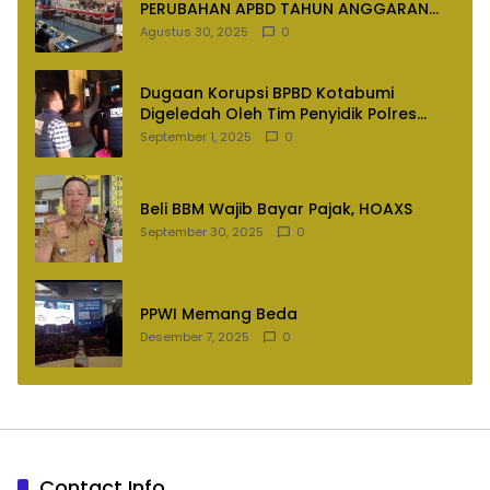
PERUBAHAN APBD TAHUN ANGGARAN
2025
Agustus 30, 2025
0
Dugaan Korupsi BPBD Kotabumi
Digeledah Oleh Tim Penyidik Polres
Lampung Utara
September 1, 2025
0
Beli BBM Wajib Bayar Pajak, HOAXS
September 30, 2025
0
PPWI Memang Beda
Desember 7, 2025
0
Contact Info