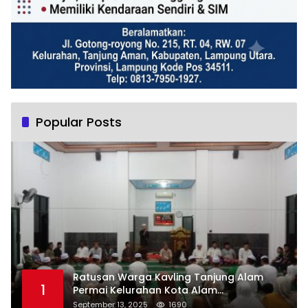
Popular Posts
Ratusan Warga Kavling Tanjung Alam
1
Permai Kelurahan Kota Alam
Memperingati Maulid Nabi
September 13, 2025
1690