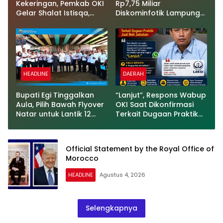
Kekeringan, Pemkab OKI
Rp7,75 Miliar
Gelar Shalat Istisqa,
Diskominfotik Lampung
Warga Pertanyakan
Jadi Sorotan,
Keberadaan Bupati OKI
Transparansi
Penggunaan Dana
Dipertanyakan
HEADLINE
DAERAH
Bupati Egi Tinggalkan
“Lanjut”, Respons Wabup
Aula, Pilih Bawah Flyover
OKI Saat Dikonfirmasi
Natar untuk Lantik 12
Terkait Dugaan Praktik
Pejabat Pemerintahan
Jual Beli Jabatan
Official Statement by the Royal Office of
Morocco
HEADLINE
Agustus 4, 2026
Selengkapnya