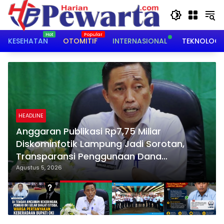
Langsung
ke
konten
KESEHATAN
OTOMITIF
INTERNASIONAL
TEKNOLOGI
HEADLINE
Anggaran Publikasi Rp7,75 Miliar
Diskominfotik Lampung Jadi Sorotan,
Transparansi Penggunaan Dana
Dipertanyakan
Agustus 5, 2026