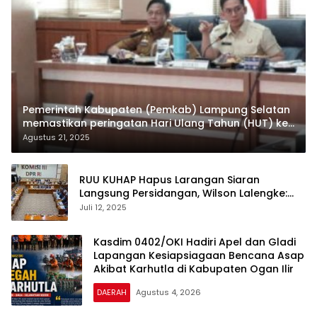
Pemerintah Kabupaten (Pemkab) Lampung Selatan
memastikan peringatan Hari Ulang Tahun (HUT) ke-
80 Republik Indonesia pada 17 Agustus 2025 akan
Agustus 21, 2025
digelar megah di Menara Siger, Bakauheni.
RUU KUHAP Hapus Larangan Siaran
Langsung Persidangan, Wilson Lalengke:
Dukungan Penuh Transparansi Publik
Juli 12, 2025
Kasdim 0402/OKI Hadiri Apel dan Gladi
Lapangan Kesiapsiagaan Bencana Asap
Akibat Karhutla di Kabupaten Ogan Ilir
DAERAH
Agustus 4, 2026