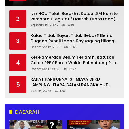
Izin HGU Telah Berakhir, Ketua LSM Komite
2
Pemantau Legislatif Daerah (Kota Lada)
Mendesak Eksekutif dan Legislatif Ambil
Agustus 19, 2025
1409
Tindakan Tegas
Kalau Tidak Bayar, Tidak Bebas? Berita
3
Dugaan Pungli Lapas Kayuagung Hilang
Secara Misterius
Desember 12, 2025
1345
Kesejahteraan Belum Terjamin, Ratusan
4
Calon PPPK Paruh Waktu Palembang Pilih
Mundur
Desember 17, 2025
1297
RAPAT PARIPURNA ISTIMEWA DPRD
5
LAMPUNG UTARA DALAM RANGKA HUT
KE‑79 KABUPATEN LAMPUNG UTARA
Juni 16, 2025
1281
DAEARAH