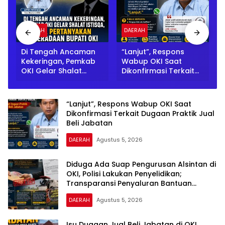
DAERAH
DAERAH
a
Di Tengah Ancaman
“Lanjut”, Respons
Kekeringan, Pemkab
Wabup OKI Saat
OKI Gelar Shalat
Dikonfirmasi Terkait
Istisqa, Warga
Dugaan Praktik Jual
Pertanyakan
Beli Jabatan
Keberadaan Bupati
“Lanjut”, Respons Wabup OKI Saat
OKI
Dikonfirmasi Terkait Dugaan Praktik Jual
Beli Jabatan
DAERAH
Agustus 5, 2026
Diduga Ada Suap Pengurusan Alsintan di
OKI, Polisi Lakukan Penyelidikan;
Transparansi Penyaluran Bantuan
Pertanian Jadi Sorotan
DAERAH
Agustus 5, 2026
Isu Dugaan Jual Beli Jabatan di OKI