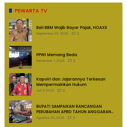
PEWARTA TV
Beli BBM Wajib Bayar Pajak, HOAXS
September 30, 2025
0
PPWI Memang Beda
Desember 7, 2025
0
Kapolri dan Jajarannya Terkesan
Mempermainkan Hukum
Juli 3, 2025
0
BUPATI SAMPAIKAN RANCANGAN
PERUBAHAN APBD TAHUN ANGGARAN
2025
Agustus 30, 2025
0