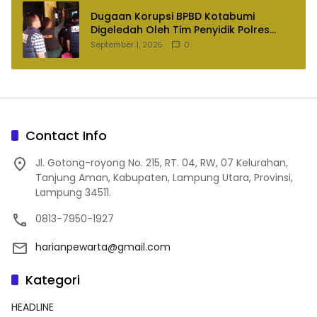
Dugaan Korupsi BPBD Kotabumi
Digeledah Oleh Tim Penyidik Polres
Lampung Utara
September 1, 2025
0
Contact Info
Jl. Gotong-royong No. 215, RT. 04, RW, 07 Kelurahan,
Tanjung Aman, Kabupaten, Lampung Utara, Provinsi,
Lampung 34511.
0813-7950-1927
harianpewarta@gmail.com
Kategori
HEADLINE