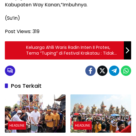
Kabupaten Way Kanan,”Imbuhnya.
(Su’in)
Post Views:
319
Keluarga Ahlli Waris Radin Inten II Protes,
Tema “Tuping” di Festival Krakatau : Tidak
Dilibatkan, Nilai Budaya Diabaikan
Pos Terkait
HEADLINE
HEADLINE