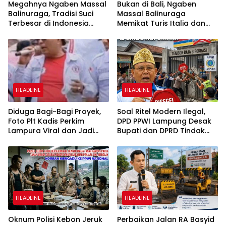
Megahnya Ngaben Massal
Bukan di Bali, Ngaben
Balinuraga, Tradisi Suci
Massal Balinuraga
Terbesar di Indonesia
Memikat Turis Italia dan
yang Menghidupkan Desa
Puluhan Ribu Pengunjung
dan Merekatkan Ikatan
Keluarga
HEADLINE
HEADLINE
Diduga Bagi-Bagi Proyek,
Soal Ritel Modern Ilegal,
Foto Plt Kadis Perkim
DPD PPWI Lampung Desak
Lampura Viral dan Jadi
Bupati dan DPRD Tindak
Sasaran Perundungan
Tegas Penegakan Perda
Netizen
No 02/2016
HEADLINE
HEADLINE
Oknum Polisi Kebon Jeruk
Perbaikan Jalan RA Basyid