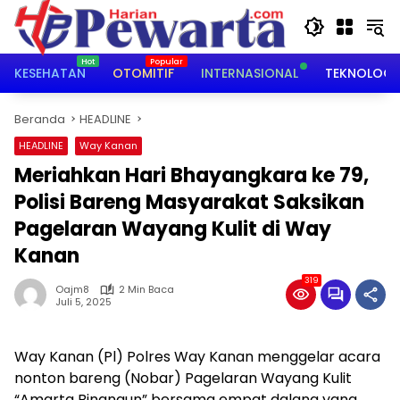
Langsung
ke
konten
KESEHATAN
OTOMITIF
INTERNASIONAL
TEKNOLOGI
Beranda
HEADLINE
HEADLINE
Way Kanan
Meriahkan Hari Bhayangkara ke 79,
Polisi Bareng Masyarakat Saksikan
Pagelaran Wayang Kulit di Way
Kanan
319
Oajm8
2 Min Baca
Juli 5, 2025
Way Kanan (Pl) Polres Way Kanan menggelar acara
nonton bareng (Nobar) Pagelaran Wayang Kulit
“Amarta Binangun” bersama empat dalang yang