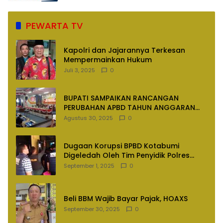
PEWARTA TV
Kapolri dan Jajarannya Terkesan
Mempermainkan Hukum
Juli 3, 2025
0
BUPATI SAMPAIKAN RANCANGAN
PERUBAHAN APBD TAHUN ANGGARAN
2025
Agustus 30, 2025
0
Dugaan Korupsi BPBD Kotabumi
Digeledah Oleh Tim Penyidik Polres
Lampung Utara
September 1, 2025
0
Beli BBM Wajib Bayar Pajak, HOAXS
September 30, 2025
0