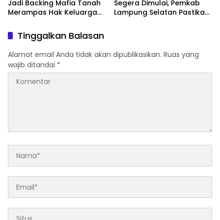
Jadi Backing Mafia Tanah
Segera Dimulai, Pemkab
Merampas Hak Keluarga
Lampung Selatan Pastikan
Ambar Witjaksono
Mobilitas Warga Lebih
Sutarman
Aman dan Nyaman
Tinggalkan Balasan
Alamat email Anda tidak akan dipublikasikan.
Ruas yang
wajib ditandai
*