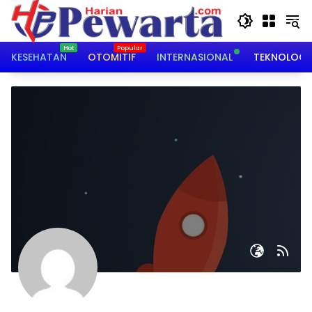
Langsung
ke
konten
KESEHATAN
OTOMITIF
INTERNASIONAL
TEKNOLOGI