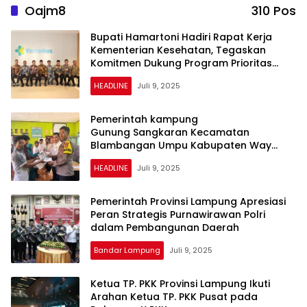
Oajm8
310 Pos
Bupati Hamartoni Hadiri Rapat Kerja
Kementerian Kesehatan, Tegaskan
Komitmen Dukung Program Prioritas
Nasional di Bidang Kesehatan
HEADLINE
Juli 9, 2025
Pemerintah kampung
Gunung Sangkaran Kecamatan
Blambangan Umpu Kabupaten Way
Kanan Merealisasikan Kembali
HEADLINE
Juli 9, 2025
Pembagikan BLT -DD tahun 2025
Pemerintah Provinsi Lampung Apresiasi
Peran Strategis Purnawirawan Polri
dalam Pembangunan Daerah
Bandar Lampung
Juli 9, 2025
Ketua TP. PKK Provinsi Lampung Ikuti
Arahan Ketua TP. PKK Pusat pada