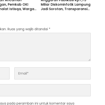
gah Ancaman
Anggaran Publikasi Rp7,75
ngan, Pemkab OKI
Miliar Diskominfotik Lampung
halat Istisqa, Warga
Jadi Sorotan, Transparansi
yakan Keberadaan
Penggunaan Dana
OKI
Dipertanyakan
kan.
Ruas yang wajib ditandai
*
saya pada peramban ini untuk komentar saya