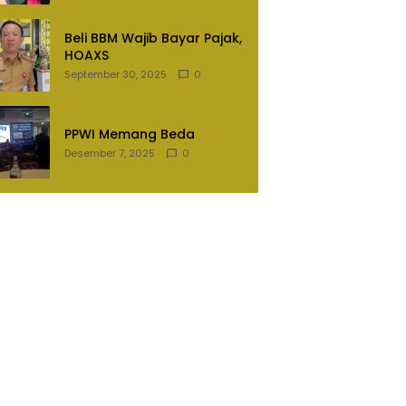
Lampung Utara
Beli BBM Wajib Bayar Pajak,
HOAXS
September 30, 2025
0
PPWI Memang Beda
Desember 7, 2025
0