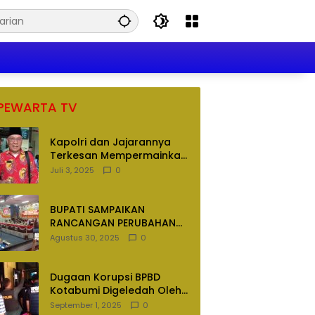
PEWARTA TV
Kapolri dan Jajarannya
Terkesan Mempermainkan
Hukum
Juli 3, 2025
0
BUPATI SAMPAIKAN
RANCANGAN PERUBAHAN
APBD TAHUN ANGGARAN
Agustus 30, 2025
0
2025
Dugaan Korupsi BPBD
Kotabumi Digeledah Oleh
Tim Penyidik Polres
September 1, 2025
0