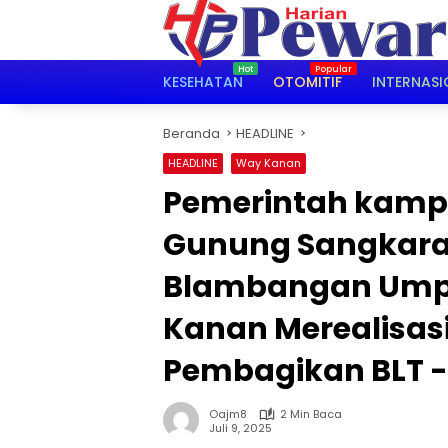
Langsung
ke
konten
KESEHATAN
OTOMITIF
INTERNASI
Beranda
HEADLINE
HEADLINE
Way Kanan
Pemerintah kam
Gunung Sangkar
Blambangan Ump
Kanan Merealisas
Pembagikan BLT -
Oajm8
2 Min Baca
Juli 9, 2025