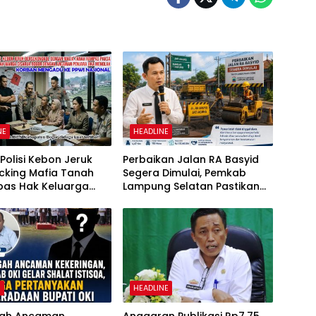
NE
HEADLINE
olisi Kebon Jeruk
Perbaikan Jalan RA Basyid
cking Mafia Tanah
Segera Dimulai, Pemkab
as Hak Keluarga
Lampung Selatan Pastikan
Witjaksono Sutarman
Mobilitas Warga Lebih Aman
dan Nyaman
H
HEADLINE