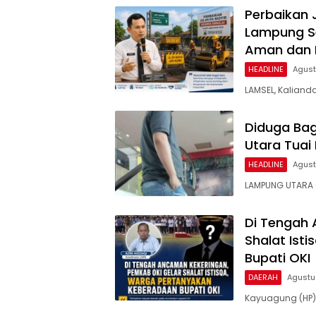
Perbaikan 
Lampung Se
Aman dan
HEADLINE
Agust
LAMSEL, Kaliand
Diduga Bag
Utara Tuai 
HEADLINE
Agust
LAMPUNG UTARA (
Di Tengah 
Shalat Ist
Bupati OKI
DAERAH
Agustu
Kayuagung (HP)