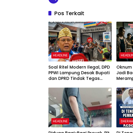
Pos Terkait
HEADLINE
HEADLI
Soal Ritel Modern Ilegal, DPD
Oknum P
PPWI Lampung Desak Bupati
Jadi Ba
dan DPRD Tindak Tegas
Meramp
Penegakan Perda No
Ambar 
02/2016
HEADLINE
DAERA