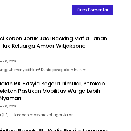
si Kebon Jeruk Jadi Backing Mafia Tanah
Hak Keluarga Ambar Witjaksono
us 6, 2026
 Sungguh menyedihkan! Dunia penegakan hukum…
Jalan RA Basyid Segera Dimulai, Pemkab
latan Pastikan Mobilitas Warga Lebih
 Nyaman
us 6, 2026
a (HP) – Harapan masyarakat agar Jalan…
i-Bagi Proyek, Plt. Kadis Perkim Lampung