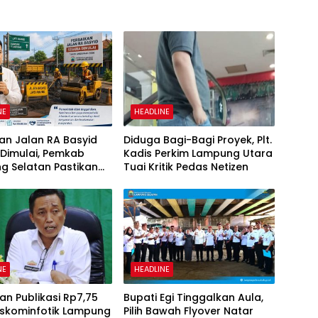
NE
HEADLINE
an Jalan RA Basyid
Diduga Bagi-Bagi Proyek, Plt.
 Dimulai, Pemkab
Kadis Perkim Lampung Utara
g Selatan Pastikan
Tuai Kritik Pedas Netizen
tas Warga Lebih Aman
yaman
NE
HEADLINE
n Publikasi Rp7,75
Bupati Egi Tinggalkan Aula,
Diskominfotik Lampung
Pilih Bawah Flyover Natar