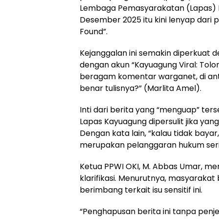
Lembaga Pemasyarakatan (Lapas) K
Desember 2025 itu kini lenyap dari
Found”.
Kejanggalan ini semakin diperkuat 
dengan akun “Kayuagung Viral: Tolo
beragam komentar warganet, di anta
benar tulisnya?” (Marlita Amel).
Inti dari berita yang “menguap” t
Lapas Kayuagung dipersulit jika ya
Dengan kata lain, “kalau tidak bayar,
merupakan pelanggaran hukum seriu
Ketua PPWI OKI, M. Abbas Umar, me
klarifikasi. Menurutnya, masyaraka
berimbang terkait isu sensitif ini.
“Penghapusan berita ini tanpa penj