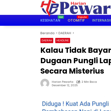
Langsung
ke
konten
KESEHATAN
OTOMITIF
INTERNASI
Beranda
DAERAH
DAERAH
HEADLINE
Kalau Tidak Bayar
Dugaan Pungli La
Secara Misterius
Harian Pewarta
2 Min Baca
Desember 12, 2025