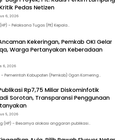
Kritik Pedas Netizen
us 6, 2026
HP) – Pelaksana Tugas (Plt) Kepala…
Ancaman Kekeringan, Pemkab OKI Gelar
isqa, Warga Pertanyakan Keberadaan
s 6, 2026
 – Pemerintah Kabupaten (Pemkab) Ogan Komering…
blikasi Rp7,75 Miliar Diskominfotik
di Sorotan, Transparansi Penggunaan
rtanyakan
us 5, 2026
(HP) – Besarnya alokasi anggaran publikasi…
Tinggalkan Aula, Pilih Bawah Flyover Natar