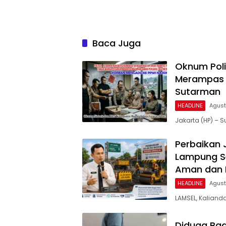
Baca Juga
Oknum Poli
Merampas 
Sutarman
HEADLINE
Agust
Jakarta (HP) –
Perbaikan 
Lampung Se
Aman dan
HEADLINE
Agust
LAMSEL, Kaliand
Diduga Bag