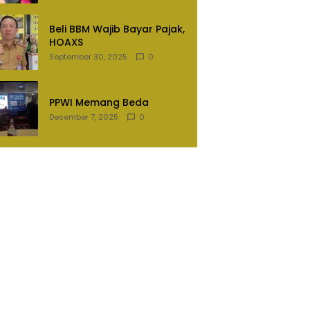
Lampung Utara
Beli BBM Wajib Bayar Pajak,
HOAXS
September 30, 2025
0
PPWI Memang Beda
Desember 7, 2025
0