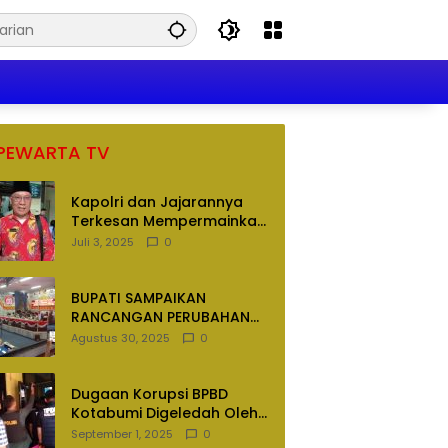
PEWARTA TV
Kapolri dan Jajarannya
Terkesan Mempermainkan
Hukum
Juli 3, 2025
0
BUPATI SAMPAIKAN
RANCANGAN PERUBAHAN
APBD TAHUN ANGGARAN
Agustus 30, 2025
0
2025
Dugaan Korupsi BPBD
Kotabumi Digeledah Oleh
Tim Penyidik Polres
September 1, 2025
0