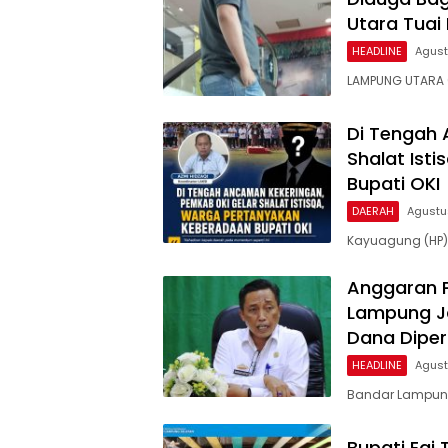
Utara Tuai 
HEADLINE
Agust
LAMPUNG UTARA (
Di Tengah 
Shalat Ist
Bupati OKI
DAERAH
Agustu
Kayuagung (HP)
Anggaran Pu
Lampung Ja
Dana Dipe
HEADLINE
Agust
Bandar Lampung 
Bupati Egi 