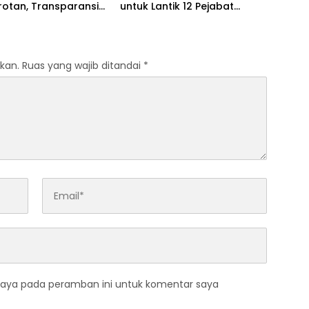
rotan, Transparansi
untuk Lantik 12 Pejabat
naan Dana
Pemerintahan
anyakan
kan.
Ruas yang wajib ditandai
*
saya pada peramban ini untuk komentar saya