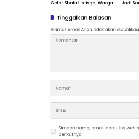
Gelar Shalat Istisqa, Warga
Jadi So
Pertanyakan Keberadaan
Penggu
Bupati OKI
Dipert
Tinggalkan Balasan
Alamat email Anda tidak akan dipublikasi
Simpan nama, email, dan situs web 
berikutnya.