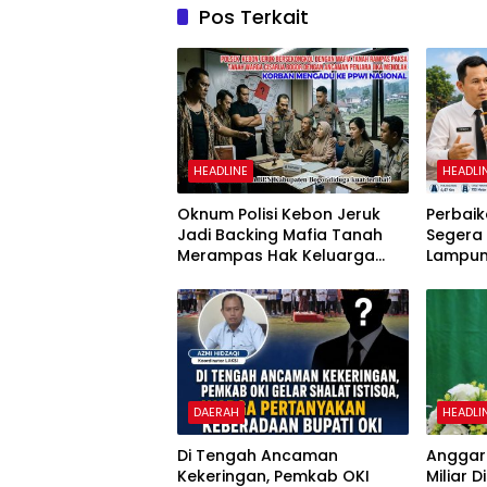
Pos Terkait
HEADLINE
HEADLI
Oknum Polisi Kebon Jeruk
Perbaik
Jadi Backing Mafia Tanah
Segera
Merampas Hak Keluarga
Lampun
Ambar Witjaksono Sutarman
Mobili
dan N
DAERAH
HEADLI
Di Tengah Ancaman
Anggara
Kekeringan, Pemkab OKI
Miliar 