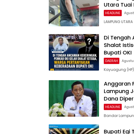
Utara Tuai 
HEADLINE
Agust
LAMPUNG UTARA (
Di Tengah 
Shalat Ist
Bupati OKI
DAERAH
Agustu
Kayuagung (HP)
Anggaran Pu
Lampung Ja
Dana Dipe
HEADLINE
Agust
Bandar Lampung 
Bupati Egi 