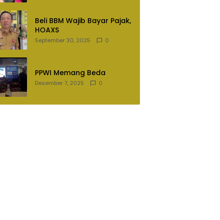
Lampung Utara
Beli BBM Wajib Bayar Pajak,
HOAXS
September 30, 2025
0
PPWI Memang Beda
Desember 7, 2025
0