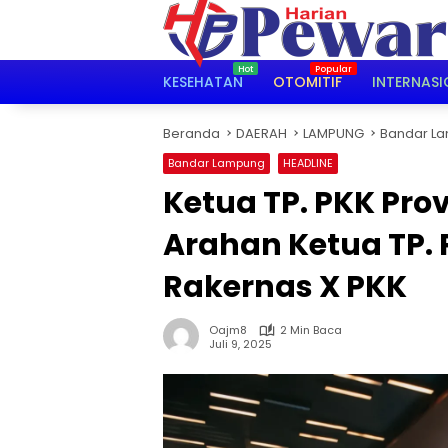
Langsung
ke
konten
KESEHATAN
OTOMITIF
INTERNASI
Beranda
DAERAH
LAMPUNG
Bandar L
Bandar Lampung
HEADLINE
Ketua TP. PKK Pro
Arahan Ketua TP.
Rakernas X PKK
Oajm8
2 Min Baca
Juli 9, 2025