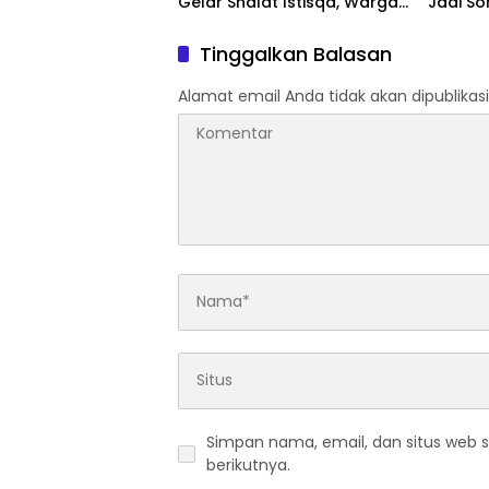
Gelar Shalat Istisqa, Warga
Jadi So
Pertanyakan Keberadaan
Penggu
Bupati OKI
Dipert
Tinggalkan Balasan
Alamat email Anda tidak akan dipublikasi
Simpan nama, email, dan situs web 
berikutnya.