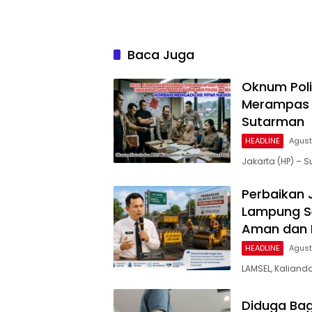
Baca Juga
Oknum Poli
Merampas 
Sutarman
HEADLINE
Agust
Jakarta (HP) –
Perbaikan 
Lampung Se
Aman dan
HEADLINE
Agust
LAMSEL, Kaliand
Diduga Bag