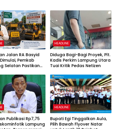
NE
HEADLINE
an Jalan RA Basyid
Diduga Bagi-Bagi Proyek, Plt.
 Dimulai, Pemkab
Kadis Perkim Lampung Utara
g Selatan Pastikan
Tuai Kritik Pedas Netizen
tas Warga Lebih Aman
yaman
NE
HEADLINE
n Publikasi Rp7,75
Bupati Egi Tinggalkan Aula,
Diskominfotik Lampung
Pilih Bawah Flyover Natar