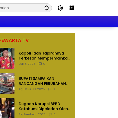
PEWARTA TV
Kapolri dan Jajarannya
Terkesan Mempermainkan
Hukum
Juli 3, 2025
0
BUPATI SAMPAIKAN
RANCANGAN PERUBAHAN
APBD TAHUN ANGGARAN
Agustus 30, 2025
0
2025
Dugaan Korupsi BPBD
Kotabumi Digeledah Oleh
Tim Penyidik Polres
September 1, 2025
0