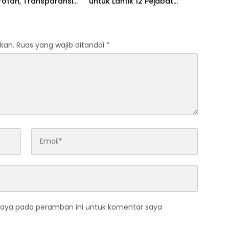
rotan, Transparansi
untuk Lantik 12 Pejabat
naan Dana
Pemerintahan
anyakan
kan.
Ruas yang wajib ditandai
*
saya pada peramban ini untuk komentar saya