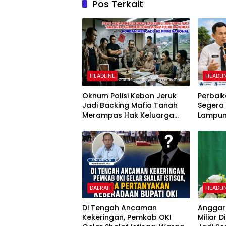
Pos Terkait
HEADLINE
HEADLI
Oknum Polisi Kebon Jeruk
Perbaik
Jadi Backing Mafia Tanah
Segera
Merampas Hak Keluarga
Lampun
Ambar Witjaksono Sutarman
Mobili
dan N
DAERAH
HEADLI
Di Tengah Ancaman
Anggara
Kekeringan, Pemkab OKI
Miliar 