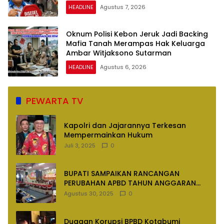
HEADLINE
Agustus 7, 2026
Oknum Polisi Kebon Jeruk Jadi Backing
Mafia Tanah Merampas Hak Keluarga
Ambar Witjaksono Sutarman
HEADLINE
Agustus 6, 2026
PEWARTA TV
Kapolri dan Jajarannya Terkesan
Mempermainkan Hukum
Juli 3, 2025
0
BUPATI SAMPAIKAN RANCANGAN
PERUBAHAN APBD TAHUN ANGGARAN
2025
Agustus 30, 2025
0
Dugaan Korupsi BPBD Kotabumi