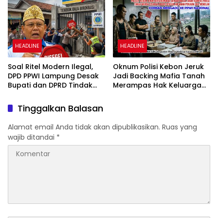
HEADLINE
HEADLINE
Soal Ritel Modern Ilegal,
Oknum Polisi Kebon Jeruk
DPD PPWI Lampung Desak
Jadi Backing Mafia Tanah
Bupati dan DPRD Tindak
Merampas Hak Keluarga
Tegas Penegakan Perda
Ambar Witjaksono
No 02/2016
Sutarman
Tinggalkan Balasan
Alamat email Anda tidak akan dipublikasikan.
Ruas yang
wajib ditandai
*