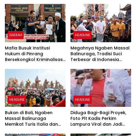
DAERAH
HEADLINE
Mafia Busuk Institusi
Megahnya Ngaben Massal
Hukum di Pinrang
Balinuraga, Tradisi Suci
Bersekongkol Kriminalisasi
Terbesar di Indonesia
Andi Edi Sandy
yang Menghidupkan Desa
dan Merekatkan Ikatan
Keluarga
HEADLINE
HEADLINE
Bukan di Bali, Ngaben
Diduga Bagi-Bagi Proyek,
Massal Balinuraga
Foto Plt Kadis Perkim
Memikat Turis Italia dan
Lampura Viral dan Jadi
Puluhan Ribu Pengunjung
Sasaran Perundungan
Netizen