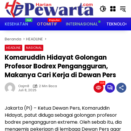
Langsung
ke
konten
KESEHATAN
OTOMITIF
INTERNASIONAL
TEKNOLOGI
Beranda
HEADLINE
HEADLINE
NASIONAL
Komaruddin Hidayat Golongan
Profesor Bodrex Pengangguran,
Makanya Cari Kerja di Dewan Pers
165
Oajm8
2 Min Baca
Juli 8, 2025
Jakarta (PI) – Ketua Dewan Pers, Komaruddin
Hidayat, patut diduga sebagai golongan profesor
bodrex pengangguran extreme. Oleh sebab itu, dia
mengemis pekerjaan di lembaga Dewan Pers agar