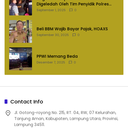
Digeledah Oleh Tim Penyidik Polres
Lampung Utara
September 1, 2025
0
Beli BBM Wajib Bayar Pajak, HOAXS
September 30, 2025
0
PPWI Memang Beda
Desember 7, 2025
0
Contact Info
Jl. Gotong-royong No. 215, RT. 04, RW, 07 Kelurahan,
Tanjung Aman, Kabupaten, Lampung Utara, Provinsi,
Lampung 34511.