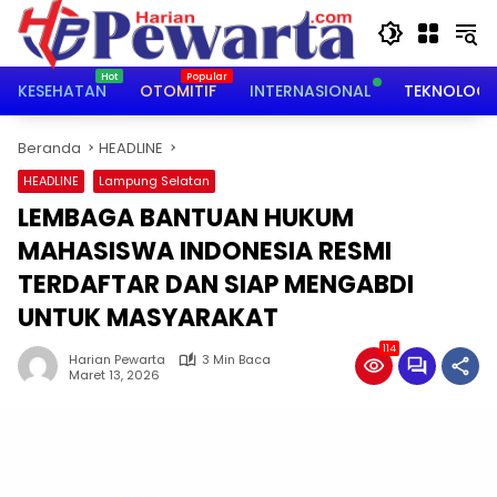
Langsung
ke
konten
KESEHATAN
OTOMITIF
INTERNASIONAL
TEKNOLOGI
Beranda
HEADLINE
HEADLINE
Lampung Selatan
LEMBAGA BANTUAN HUKUM
MAHASISWA INDONESIA RESMI
TERDAFTAR DAN SIAP MENGABDI
UNTUK MASYARAKAT
114
Harian Pewarta
3 Min Baca
Maret 13, 2026