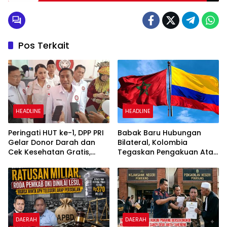
Pos Terkait
HEADLINE
HEADLINE
Peringati HUT ke-1, DPP PRI
Babak Baru Hubungan
Gelar Donor Darah dan
Bilateral, Kolombia
Cek Kesehatan Gratis,
Tegaskan Pengakuan Atas
UMKM Ikut Meriahkan
Kedaulatan Maroko di
Perayaan
Wilayah Sahara
DAERAH
DAERAH