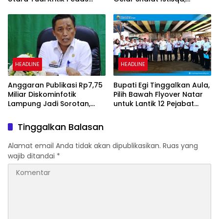
Netizen
Warga Pertanyakan
Keberadaan Bupati OKI
HEADLINE
HEADLINE
Anggaran Publikasi Rp7,75
Bupati Egi Tinggalkan Aula,
Miliar Diskominfotik
Pilih Bawah Flyover Natar
Lampung Jadi Sorotan,
untuk Lantik 12 Pejabat
Transparansi Penggunaan
Pemerintahan
Dana Dipertanyakan
Tinggalkan Balasan
Alamat email Anda tidak akan dipublikasikan.
Ruas yang
wajib ditandai
*