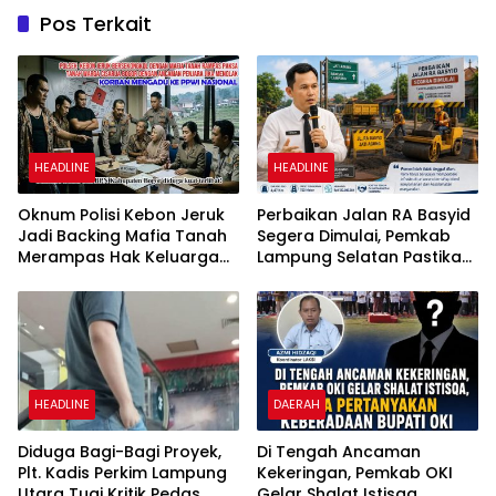
Pos Terkait
HEADLINE
HEADLINE
Oknum Polisi Kebon Jeruk
Perbaikan Jalan RA Basyid
Jadi Backing Mafia Tanah
Segera Dimulai, Pemkab
Merampas Hak Keluarga
Lampung Selatan Pastikan
Ambar Witjaksono
Mobilitas Warga Lebih
Sutarman
Aman dan Nyaman
HEADLINE
DAERAH
Diduga Bagi-Bagi Proyek,
Di Tengah Ancaman
Plt. Kadis Perkim Lampung
Kekeringan, Pemkab OKI
Utara Tuai Kritik Pedas
Gelar Shalat Istisqa,