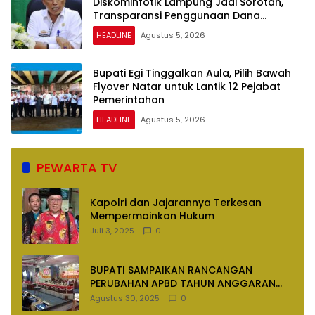
Diskominfotik Lampung Jadi Sorotan,
Transparansi Penggunaan Dana
Dipertanyakan
HEADLINE
Agustus 5, 2026
Bupati Egi Tinggalkan Aula, Pilih Bawah
Flyover Natar untuk Lantik 12 Pejabat
Pemerintahan
HEADLINE
Agustus 5, 2026
PEWARTA TV
Kapolri dan Jajarannya Terkesan
Mempermainkan Hukum
Juli 3, 2025
0
BUPATI SAMPAIKAN RANCANGAN
PERUBAHAN APBD TAHUN ANGGARAN
2025
Agustus 30, 2025
0