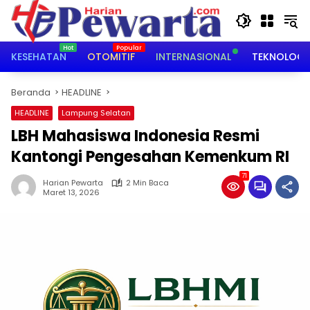
Langsung
ke
konten
KESEHATAN
OTOMITIF
INTERNASIONAL
TEKNOLOGI
Beranda
HEADLINE
HEADLINE
Lampung Selatan
LBH Mahasiswa Indonesia Resmi
Kantongi Pengesahan Kemenkum RI
71
Harian Pewarta
2 Min Baca
Maret 13, 2026