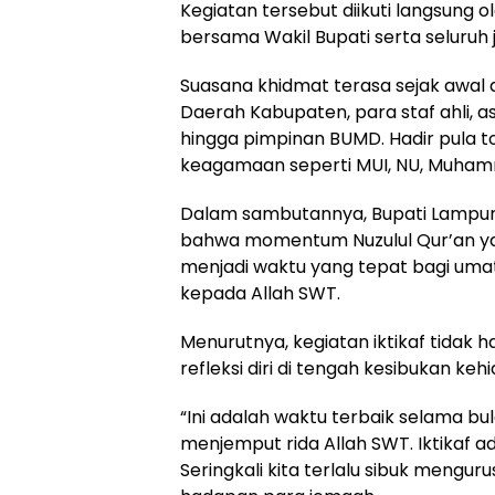
Kegiatan tersebut diikuti langsung 
bersama Wakil Bupati serta seluruh
Suasana khidmat terasa sejak awal a
Daerah Kabupaten, para staf ahli, 
hingga pimpinan BUMD. Hadir pula t
keagamaan seperti MUI, NU, Muhamma
Dalam sambutannya, Bupati Lampun
bahwa momentum Nuzulul Qur’an y
menjadi waktu yang tepat bagi umat
kepada Allah SWT.
Menurutnya, kegiatan iktikaf tidak 
refleksi diri di tengah kesibukan keh
“Ini adalah waktu terbaik selama bul
menjemput rida Allah SWT. Iktikaf ada
Seringkali kita terlalu sibuk menguru