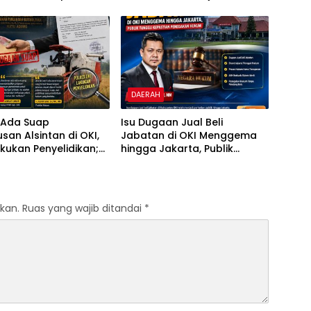
naan Dana
Pemerintahan
anyakan
H
DAERAH
 Ada Suap
Isu Dugaan Jual Beli
san Alsintan di OKI,
Jabatan di OKI Menggema
Lakukan Penyelidikan;
hingga Jakarta, Publik
aransi Penyaluran
Tunggu Kepastian
 Pertanian Jadi
Penegakan Hukum
n
kan.
Ruas yang wajib ditandai
*