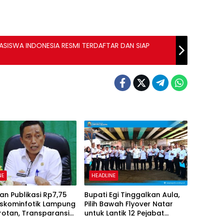
ISWA INDONESIA RESMI TERDAFTAR DAN SIAP
NE
HEADLINE
n Publikasi Rp7,75
Bupati Egi Tinggalkan Aula,
Diskominfotik Lampung
Pilih Bawah Flyover Natar
rotan, Transparansi
untuk Lantik 12 Pejabat