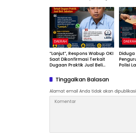
Pertanyakan Keberadaan
Penggu
Bupati OKI
Dipert
DAERAH
DAERA
“Lanjut”, Respons Wabup OKI
Diduga
Saat Dikonfirmasi Terkait
Penguru
Dugaan Praktik Jual Beli
Polisi 
Jabatan
Transp
Bantuan
Tinggalkan Balasan
Sorota
Alamat email Anda tidak akan dipublikasi