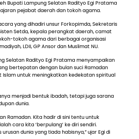
oleh Bupati Lampung Selatan Radityo Egi Pratama
 jajaran pejabat daerah dan tokoh agama.
cara yang dihadiri unsur Forkopimda, Sekretaris
asisten Setda, kepala perangkat daerah, camat
okoh-tokoh agama dari berbagai organisasi
diyah, LDII, GP Ansor dan Muslimat NU.
g Selatan Radityo Egi Pratama menyampaikan
ang bertepatan dengan bulan suci Ramadan
 Islam untuk meningkatkan kedekatan spiritual
hanya menjadi bentuk ibadah, tetapi juga sarana
idupan dunia.
an Ramadan. Kita hadir di sini tentu untuk
lah cara kita ‘berpulang’ ke diri sendiri.
s urusan dunia yang tiada habisnya,” ujar Egi di