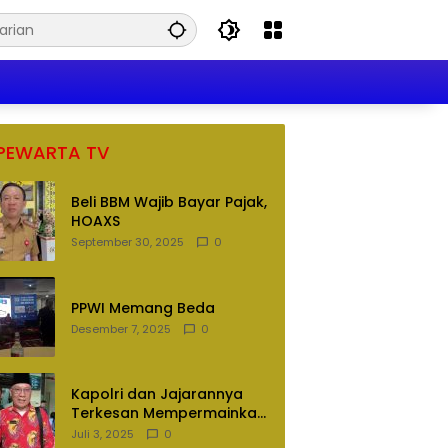
PEWARTA TV
Beli BBM Wajib Bayar Pajak,
HOAXS
September 30, 2025
0
PPWI Memang Beda
Desember 7, 2025
0
Kapolri dan Jajarannya
Terkesan Mempermainkan
Hukum
Juli 3, 2025
0