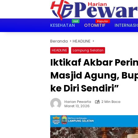
Langsung
ke
konten
KESEHATAN
OTOMITIF
INTERNASI
Beranda
HEADLINE
HEADLINE
Lampung Selatan
Iktikaf Akbar Peri
Masjid Agung, Bup
ke Diri Sendiri”
Harian Pewarta
2 Min Baca
Maret 13, 2026