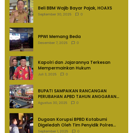
Beli BBM Wajib Bayar Pajak, HOAXS
September 30, 2025
0
PPWI Memang Beda
Desember 7, 2025
0
Kapolri dan Jajarannya Terkesan
Mempermainkan Hukum
Juli 3, 2025
0
BUPATI SAMPAIKAN RANCANGAN
PERUBAHAN APBD TAHUN ANGGARAN
2025
Agustus 30, 2025
0
Dugaan Korupsi BPBD Kotabumi
Digeledah Oleh Tim Penyidik Polres
Lampung Utara
September 1, 2025
0