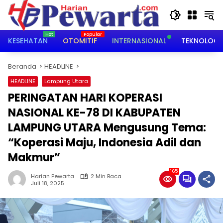
Langsung
ke
konten
KESEHATAN
OTOMITIF
INTERNASIONAL
TEKNOLOGI
Beranda
HEADLINE
HEADLINE
Lampung Utara
PERINGATAN HARI KOPERASI
NASIONAL KE-78 DI KABUPATEN
LAMPUNG UTARA Mengusung Tema:
“Koperasi Maju, Indonesia Adil dan
Makmur”
165
Harian Pewarta
2 Min Baca
Juli 18, 2025