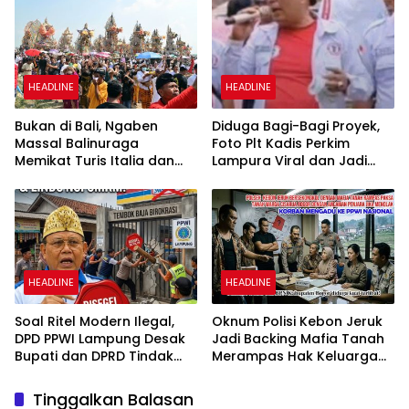
dan Merekatkan Ikatan
Keluarga
HEADLINE
HEADLINE
Bukan di Bali, Ngaben
Diduga Bagi-Bagi Proyek,
Massal Balinuraga
Foto Plt Kadis Perkim
Memikat Turis Italia dan
Lampura Viral dan Jadi
Puluhan Ribu Pengunjung
Sasaran Perundungan
Netizen
HEADLINE
HEADLINE
Soal Ritel Modern Ilegal,
Oknum Polisi Kebon Jeruk
DPD PPWI Lampung Desak
Jadi Backing Mafia Tanah
Bupati dan DPRD Tindak
Merampas Hak Keluarga
Tegas Penegakan Perda
Ambar Witjaksono
No 02/2016
Sutarman
Tinggalkan Balasan