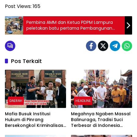
Post Views:
165
Pembina AMM dan Ketua PDPM Lampura
peletakan batu pertama Pembangunan
dapur Makan Bergizi Gratis
Pos Terkait
DAERAH
HEADLINE
Mafia Busuk Institusi
Megahnya Ngaben Massal
Hukum di Pinrang
Balinuraga, Tradisi Suci
Bersekongkol Kriminalisasi
Terbesar di Indonesia
Andi Edi Sandy
yang Menghidupkan Desa