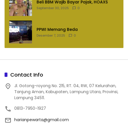
Beli BBM Wajib Bayar Pajak, HOAXS
September 30, 2025
0
PPWI Memang Beda
Desember 7, 2025
0
Contact Info
Jl. Gotong-royong No. 215, RT. 04, RW, 07 Kelurahan,
Tanjung Aman, Kabupaten, Lampung Utara, Provinsi,
Lampung 34511.
0813-7950-1927
harianpewarta@gmail.com