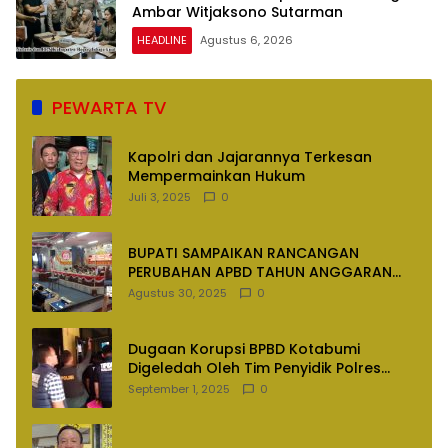
Ambar Witjaksono Sutarman
HEADLINE
Agustus 6, 2026
PEWARTA TV
Kapolri dan Jajarannya Terkesan
Mempermainkan Hukum
Juli 3, 2025
0
BUPATI SAMPAIKAN RANCANGAN
PERUBAHAN APBD TAHUN ANGGARAN
2025
Agustus 30, 2025
0
Dugaan Korupsi BPBD Kotabumi
Digeledah Oleh Tim Penyidik Polres
Lampung Utara
September 1, 2025
0