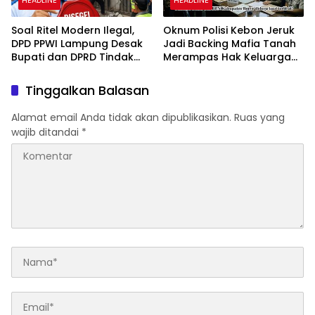
HEADLINE
HEADLINE
Soal Ritel Modern Ilegal,
Oknum Polisi Kebon Jeruk
DPD PPWI Lampung Desak
Jadi Backing Mafia Tanah
Bupati dan DPRD Tindak
Merampas Hak Keluarga
Tegas Penegakan Perda
Ambar Witjaksono
No 02/2016
Sutarman
Tinggalkan Balasan
Alamat email Anda tidak akan dipublikasikan.
Ruas yang
wajib ditandai
*