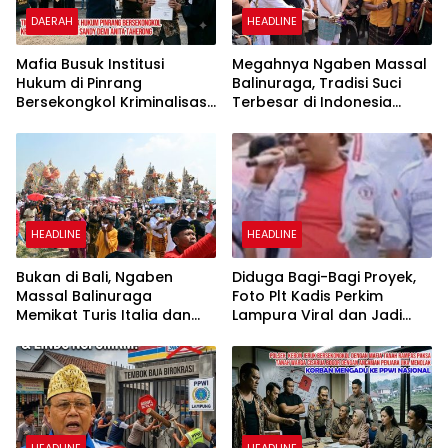
DAERAH
HEADLINE
Mafia Busuk Institusi
Megahnya Ngaben Massal
Hukum di Pinrang
Balinuraga, Tradisi Suci
Bersekongkol Kriminalisasi
Terbesar di Indonesia
Andi Edi Sandy
yang Menghidupkan Desa
dan Merekatkan Ikatan
Keluarga
HEADLINE
HEADLINE
Bukan di Bali, Ngaben
Diduga Bagi-Bagi Proyek,
Massal Balinuraga
Foto Plt Kadis Perkim
Memikat Turis Italia dan
Lampura Viral dan Jadi
Puluhan Ribu Pengunjung
Sasaran Perundungan
Netizen