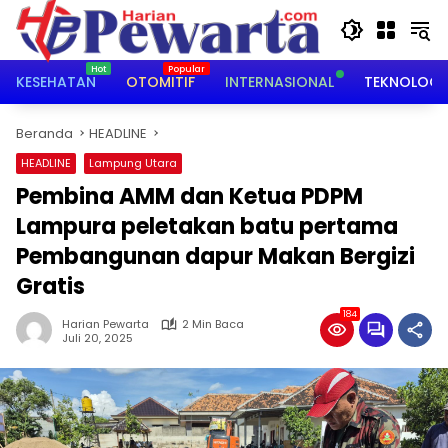
Langsung
ke
konten
KESEHATAN
OTOMITIF
INTERNASIONAL
TEKNOLOGI
Beranda
HEADLINE
HEADLINE
Lampung Utara
Pembina AMM dan Ketua PDPM
Lampura peletakan batu pertama
Pembangunan dapur Makan Bergizi
Gratis
184
Harian Pewarta
2 Min Baca
Juli 20, 2025