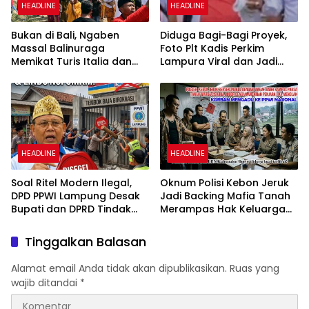
HEADLINE
HEADLINE
Bukan di Bali, Ngaben
Diduga Bagi-Bagi Proyek,
Massal Balinuraga
Foto Plt Kadis Perkim
Memikat Turis Italia dan
Lampura Viral dan Jadi
Puluhan Ribu Pengunjung
Sasaran Perundungan
Netizen
HEADLINE
HEADLINE
Soal Ritel Modern Ilegal,
Oknum Polisi Kebon Jeruk
DPD PPWI Lampung Desak
Jadi Backing Mafia Tanah
Bupati dan DPRD Tindak
Merampas Hak Keluarga
Tegas Penegakan Perda
Ambar Witjaksono
No 02/2016
Sutarman
Tinggalkan Balasan
Alamat email Anda tidak akan dipublikasikan.
Ruas yang
wajib ditandai
*