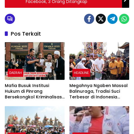
Facebook, 3 Orang Ditangkap
Pos Terkait
DAERAH
HEADLINE
Mafia Busuk Institusi
Megahnya Ngaben Massal
Hukum di Pinrang
Balinuraga, Tradisi Suci
Bersekongkol Kriminalisasi
Terbesar di Indonesia
Andi Edi Sandy
yang Menghidupkan Desa
dan Merekatkan Ikatan
Keluarga