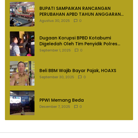
BUPATI SAMPAIKAN RANCANGAN
PERUBAHAN APBD TAHUN ANGGARAN
2025
Agustus 30, 2025
0
Dugaan Korupsi BPBD Kotabumi
Digeledah Oleh Tim Penyidik Polres
Lampung Utara
September 1, 2025
0
Beli BBM Wajib Bayar Pajak, HOAXS
September 30, 2025
0
PPWI Memang Beda
Desember 7, 2025
0