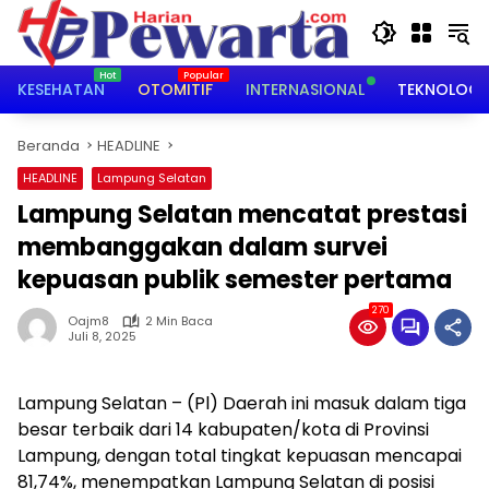
Langsung
ke
konten
KESEHATAN
OTOMITIF
INTERNASIONAL
TEKNOLOGI
Beranda
HEADLINE
HEADLINE
Lampung Selatan
Lampung Selatan mencatat prestasi
membanggakan dalam survei
kepuasan publik semester pertama
270
Oajm8
2 Min Baca
Juli 8, 2025
Lampung Selatan – (Pl) Daerah ini masuk dalam tiga
besar terbaik dari 14 kabupaten/kota di Provinsi
Lampung, dengan total tingkat kepuasan mencapai
81,74%, menempatkan Lampung Selatan di posisi