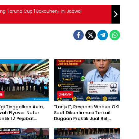
ng Taruna Cup 1 Bakauheni, Ini Jadwal
NE
DAERAH
Egi Tinggalkan Aula,
“Lanjut”, Respons Wabup OKI
awah Flyover Natar
Saat Dikonfirmasi Terkait
antik 12 Pejabat
Dugaan Praktik Jual Beli
ntahan
Jabatan