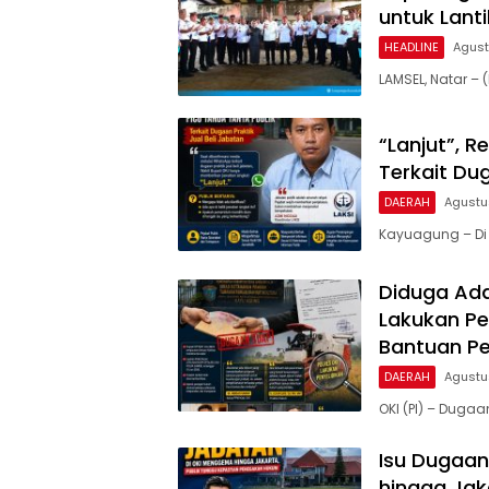
untuk Lant
HEADLINE
Agust
LAMSEL, Natar 
“Lanjut”, 
Terkait Dug
DAERAH
Agustu
Kayuagung – Di
Diduga Ada 
Lakukan Pe
Bantuan Pe
DAERAH
Agustu
OKI (PI) – Dugaan
Isu Dugaan
hingga Jak