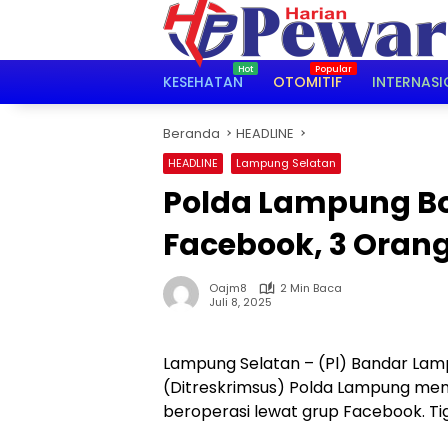
Langsung
ke
konten
KESEHATAN
OTOMITIF
INTERNASI
Beranda
HEADLINE
HEADLINE
Lampung Selatan
Polda Lampung Bo
Facebook, 3 Oran
Oajm8
2 Min Baca
Juli 8, 2025
Lampung Selatan – (Pl) Bandar Lamp
(Ditreskrimsus) Polda Lampung mem
beroperasi lewat grup Facebook. Ti