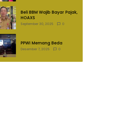
Lampung Utara
Beli BBM Wajib Bayar Pajak,
HOAXS
September 30, 2025
0
PPWI Memang Beda
Desember 7, 2025
0