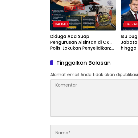
DAERAH
DAERA
Diduga Ada Suap
Isu Dug
Pengurusan Alsintan di OKI,
Jabata
Polisi Lakukan Penyelidikan;
hingga 
Transparansi Penyaluran
Tunggu
Bantuan Pertanian Jadi
Penega
Tinggalkan Balasan
Sorotan
Alamat email Anda tidak akan dipublikasi