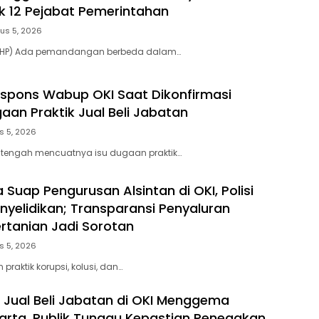
ik 12 Pejabat Pemerintahan
us 5, 2026
– (HP) Ada pemandangan berbeda dalam…
Respons Wabup OKI Saat Dikonfirmasi
aan Praktik Jual Beli Jabatan
s 5, 2026
 tengah mencuatnya isu dugaan praktik…
Suap Pengurusan Alsintan di OKI, Polisi
nyelidikan; Transparansi Penyaluran
rtanian Jadi Sorotan
s 5, 2026
 praktik korupsi, kolusi, dan…
 Jual Beli Jabatan di OKI Menggema
arta, Publik Tunggu Kepastian Penegakan