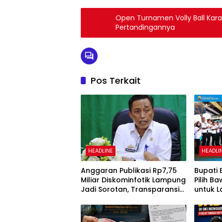
Open Turnamen Volly Ball Kara
Pertandingannya
Pos Terkait
HEADLINE
HEADLI
Anggaran Publikasi Rp7,75
Bupati 
Miliar Diskominfotik Lampung
Pilih B
Jadi Sorotan, Transparansi
untuk L
Penggunaan Dana
Pemeri
Dipertanyakan