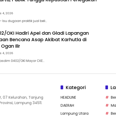
s 4, 2026
 Isu dugaan praktik jual beli…
2/OKI Hadiri Apel dan Gladi Lapangan
aan Bencana Asap Akibat Karhutla di
Ogan Ilir
s 4, 2026
) Kasdim 0402/OKI Mayor CKE…
Kategori
La
W, 07 Kelurahan, Tanjung
HEADLINE
Be
rovinsi, Lampung 34511.
DAERAH
Ma
Lampung Utara
Be