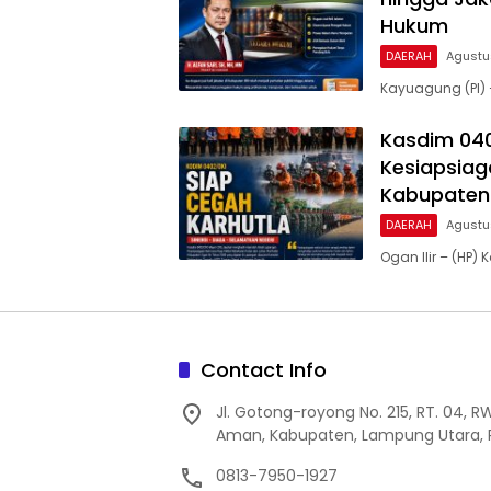
Hukum
DAERAH
Agustu
Kayuagung (PI) –
Kasdim 040
Kesiapsiag
Kabupaten 
DAERAH
Agustu
Ogan Ilir – (HP
Contact Info
Jl. Gotong-royong No. 215, RT. 04, R
Aman, Kabupaten, Lampung Utara, P
0813-7950-1927