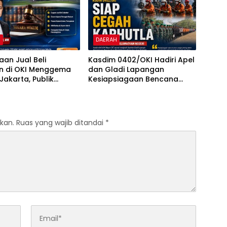
H
DAERAH
aan Jual Beli
Kasdim 0402/OKI Hadiri Apel
n di OKI Menggema
dan Gladi Lapangan
Jakarta, Publik
Kesiapsiagaan Bencana
 Kepastian
Asap Akibat Karhutla di
kan Hukum
Kabupaten Ogan Ilir
kan.
Ruas yang wajib ditandai
*