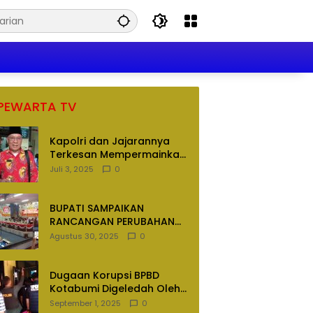
PEWARTA TV
Kapolri dan Jajarannya
Terkesan Mempermainkan
Hukum
Juli 3, 2025
0
BUPATI SAMPAIKAN
RANCANGAN PERUBAHAN
APBD TAHUN ANGGARAN
Agustus 30, 2025
0
2025
Dugaan Korupsi BPBD
Kotabumi Digeledah Oleh
Tim Penyidik Polres
September 1, 2025
0