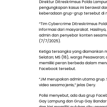
Direktur Ditreskrimsus Polda Lamp
pengungkapan kasus ini berawal da
keberadaan grup-grup tersebut di m
“Tim Cybercrime Ditreskrimsus Pol
informasi dari masyarakat. Hasilny
admin dan penyebar konten sesama 
(7/7/2025).
Ketiga tersangka yang diamankan m
Selatan; MS (18), warga Pesawaran;
memiliki peran berbeda dalam men
Facebook tersebut.
“JM merupakan admin utama grup.
video sesama jenis,” jelas Dery.
Polisi menyebut, ada dua grup Faceb
Gay Lampung dan Grup Gay Bandar L
dan kini memiliki puluhan ribu anggo