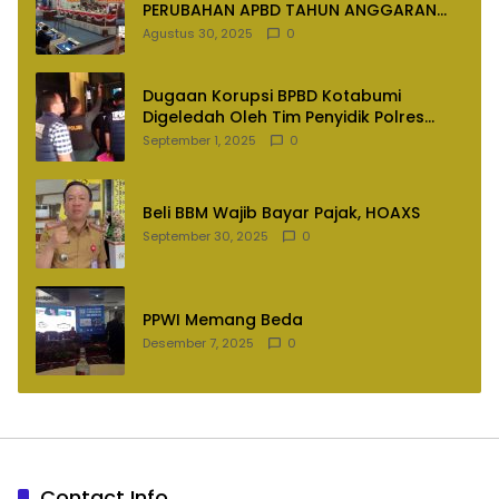
PERUBAHAN APBD TAHUN ANGGARAN
2025
Agustus 30, 2025
0
Dugaan Korupsi BPBD Kotabumi
Digeledah Oleh Tim Penyidik Polres
Lampung Utara
September 1, 2025
0
Beli BBM Wajib Bayar Pajak, HOAXS
September 30, 2025
0
PPWI Memang Beda
Desember 7, 2025
0
Contact Info