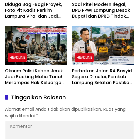
Diduga Bagi-Bagi Proyek,
Soal Ritel Modern Ilegal,
Foto Plt Kadis Perkim
DPD PPWI Lampung Desak
Lampura Viral dan Jadi
Bupati dan DPRD Tindak
Sasaran Perundungan
Tegas Penegakan Perda
Netizen
No 02/2016
HEADLINE
HEADLINE
Oknum Polisi Kebon Jeruk
Perbaikan Jalan RA Basyid
Jadi Backing Mafia Tanah
Segera Dimulai, Pemkab
Merampas Hak Keluarga
Lampung Selatan Pastikan
Ambar Witjaksono
Mobilitas Warga Lebih
Sutarman
Aman dan Nyaman
Tinggalkan Balasan
Alamat email Anda tidak akan dipublikasikan.
Ruas yang
wajib ditandai
*