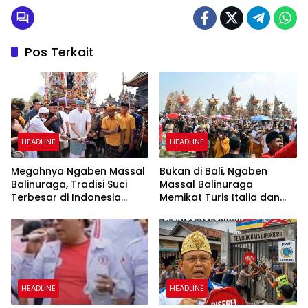
Pos Terkait
HEADLINE
HEADLINE
Megahnya Ngaben Massal
Bukan di Bali, Ngaben
Balinuraga, Tradisi Suci
Massal Balinuraga
Terbesar di Indonesia
Memikat Turis Italia dan
yang Menghidupkan Desa
Puluhan Ribu Pengunjung
dan Merekatkan Ikatan
Keluarga
HEADLINE
HEADLINE