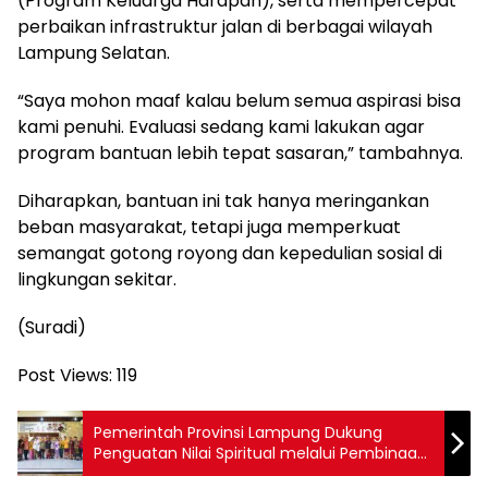
(Program Keluarga Harapan), serta mempercepat
perbaikan infrastruktur jalan di berbagai wilayah
Lampung Selatan.
“Saya mohon maaf kalau belum semua aspirasi bisa
kami penuhi. Evaluasi sedang kami lakukan agar
program bantuan lebih tepat sasaran,” tambahnya.
Diharapkan, bantuan ini tak hanya meringankan
beban masyarakat, tetapi juga memperkuat
semangat gotong royong dan kepedulian sosial di
lingkungan sekitar.
(Suradi)
Post Views:
119
Pemerintah Provinsi Lampung Dukung
Penguatan Nilai Spiritual melalui Pembinaan
Dharmika dan Metatah Massal