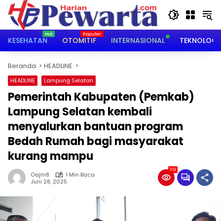
Langsung
ke
konten
KESEHATAN
OTOMITIF
INTERNASIONAL
TEKNOLOGI
Beranda
HEADLINE
HEADLINE
Lampung Selatan
Pemerintah Kabupaten (Pemkab)
Lampung Selatan kembali
menyalurkan bantuan program
Bedah Rumah bagi masyarakat
kurang mampu
119
Oajm8
1 Min Baca
Juni 28, 2025