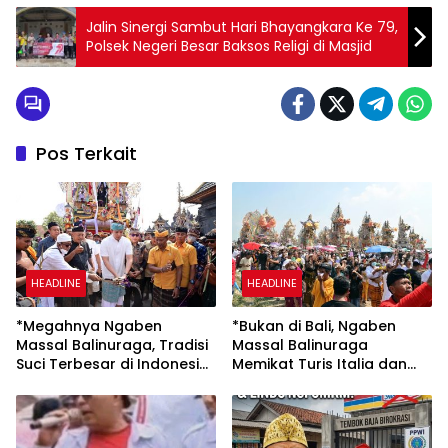
Jalin Sinergi Sambut Hari Bhayangkara Ke 79,
Polsek Negeri Besar Baksos Religi di Masjid
Pos Terkait
HEADLINE
HEADLINE
*Megahnya Ngaben
*Bukan di Bali, Ngaben
Massal Balinuraga, Tradisi
Massal Balinuraga
Suci Terbesar di Indonesia
Memikat Turis Italia dan
yang Menghidupkan Desa
Puluhan Ribu Pengunjung*
dan Merekatkan Ikatan
Keluarga*