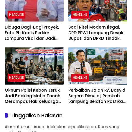
HEADLINE
HEADLINE
Diduga Bagi-Bagi Proyek,
Soal Ritel Modern Ilegal,
Foto Plt Kadis Perkim
DPD PPWI Lampung Desak
Lampura Viral dan Jadi
Bupati dan DPRD Tindak
Sasaran Perundungan
Tegas Penegakan Perda
Netizen
No 02/2016
HEADLINE
HEADLINE
Oknum Polisi Kebon Jeruk
Perbaikan Jalan RA Basyid
Jadi Backing Mafia Tanah
Segera Dimulai, Pemkab
Merampas Hak Keluarga
Lampung Selatan Pastikan
Ambar Witjaksono
Mobilitas Warga Lebih
Sutarman
Aman dan Nyaman
Tinggalkan Balasan
Alamat email Anda tidak akan dipublikasikan.
Ruas yang