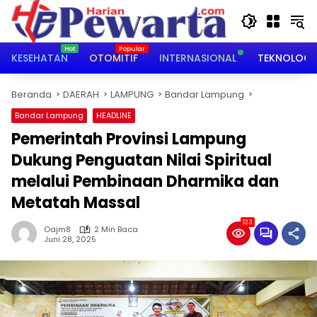
Langsung
ke
konten
KESEHATAN
OTOMITIF
INTERNASIONAL
TEKNOLOGI
Beranda
DAERAH
LAMPUNG
Bandar Lampung
Bandar Lampung
HEADLINE
Pemerintah Provinsi Lampung
Dukung Penguatan Nilai Spiritual
melalui Pembinaan Dharmika dan
Metatah Massal
123
Oajm8
2 Min Baca
Juni 28, 2025