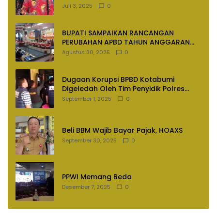
Juli 3, 2025
0
BUPATI SAMPAIKAN RANCANGAN
PERUBAHAN APBD TAHUN ANGGARAN
2025
Agustus 30, 2025
0
Dugaan Korupsi BPBD Kotabumi
Digeledah Oleh Tim Penyidik Polres
Lampung Utara
September 1, 2025
0
Beli BBM Wajib Bayar Pajak, HOAXS
September 30, 2025
0
PPWI Memang Beda
Desember 7, 2025
0