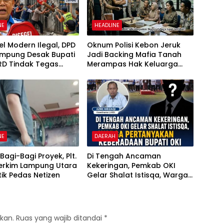
NE
HEADLINE
tel Modern Ilegal, DPD
Oknum Polisi Kebon Jeruk
ampung Desak Bupati
Jadi Backing Mafia Tanah
RD Tindak Tegas
Merampas Hak Keluarga
kan Perda No
Ambar Witjaksono Sutarman
6
NE
DAERAH
Bagi-Bagi Proyek, Plt.
Di Tengah Ancaman
Perkim Lampung Utara
Kekeringan, Pemkab OKI
itik Pedas Netizen
Gelar Shalat Istisqa, Warga
Pertanyakan Keberadaan
Bupati OKI
kan.
Ruas yang wajib ditandai
*