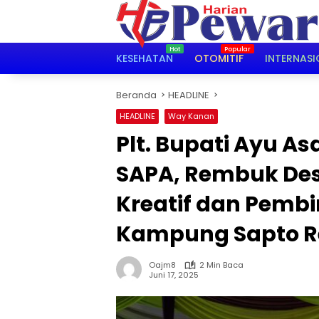
Langsung
ke
konten
KESEHATAN
OTOMITIF
INTERNASI
Beranda
HEADLINE
HEADLINE
Way Kanan
Plt. Bupati Ayu A
SAPA, Rembuk Des
Kreatif dan Pemb
Kampung Sapto 
Oajm8
2 Min Baca
Juni 17, 2025