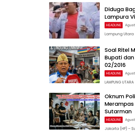
Diduga Bagi
Lampura Vi
HEADLINE
Agust
Lampung Utara (
Soal Ritel
Bupati dan
02/2016
HEADLINE
Agust
LAMPUNG UTARA 
Oknum Poli
Merampas 
Sutarman
HEADLINE
Agust
Jakarta (HP) –