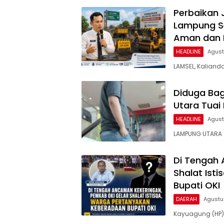
Perbaikan 
Lampung Se
Aman dan
HEADLINE
Agust
LAMSEL, Kaliand
Diduga Bag
Utara Tuai 
HEADLINE
Agust
LAMPUNG UTARA (
Di Tengah 
Shalat Ist
Bupati OKI
DAERAH
Agustu
Kayuagung (HP)