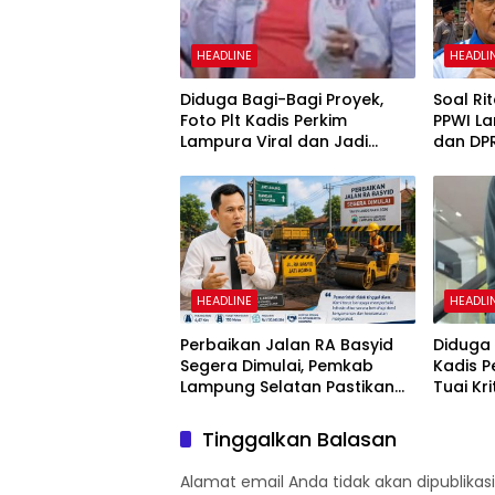
HEADLINE
HEADLI
Diduga Bagi-Bagi Proyek,
Soal Ri
Foto Plt Kadis Perkim
PPWI L
Lampura Viral dan Jadi
dan DP
Sasaran Perundungan
Penega
Netizen
02/201
HEADLINE
HEADLI
Perbaikan Jalan RA Basyid
Diduga 
Segera Dimulai, Pemkab
Kadis 
Lampung Selatan Pastikan
Tuai Kr
Mobilitas Warga Lebih Aman
dan Nyaman
Tinggalkan Balasan
Alamat email Anda tidak akan dipublikasi