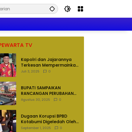
PEWARTA TV
Kapolri dan Jajarannya
Terkesan Mempermainkan
Hukum
Juli 3, 2025
0
BUPATI SAMPAIKAN
RANCANGAN PERUBAHAN
APBD TAHUN ANGGARAN
Agustus 30, 2025
0
2025
Dugaan Korupsi BPBD
Kotabumi Digeledah Oleh
Tim Penyidik Polres
September 1, 2025
0