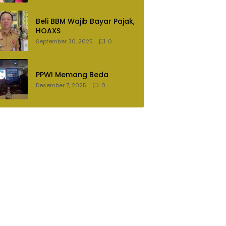
Lampung Utara
Beli BBM Wajib Bayar Pajak,
HOAXS
September 30, 2025
0
PPWI Memang Beda
Desember 7, 2025
0