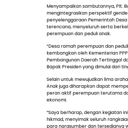
Menyampaikan sambutannya, Plt. B
mengintegrasikan perspektif gender
penyelenggaraan Pemerintah Desa 
terencana, menyeluruh serta berke
perempuan dan peduli anak.
“Desa ramah perempuan dan peduli
kembangkan oleh Kementerian PPPA
Pembangunan Daerah Tertinggal da
Bapak Presiden yang dimulai dari ting
Selain untuk mewujudkan lima arah
Anak juga diharapkan dapat memper
peran aktif perempuan terutama da
ekonomi.
“Saya berharap, dengan kegiatan in
hikmad, menyimak seluruh rangkaia
para narasumber dan tersedianya wa