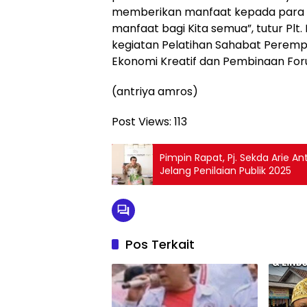
memberikan manfaat kepada para 
manfaat bagi Kita semua”, tutur Plt
kegiatan Pelatihan Sahabat Perem
Ekonomi Kreatif dan Pembinaan Fo
(antriya amros)
Post Views:
113
Pimpin Rapat, Pj. Sekda Arie A
Jelang Penilaian Publik 2025
Pos Terkait