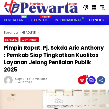
Langsung
ke
konten
KESEHATAN
OTOMITIF
INTERNASIONAL
TEKNOLOGI
Beranda
HEADLINE
HEADLINE
Way Kanan
Pimpin Rapat, Pj. Sekda Arie Anthony
: Pemkab Siap Tingkatkan Kualitas
Layanan Jelang Penilaian Publik
2025
127
Oajm8
2 Min Baca
Juni 17, 2025