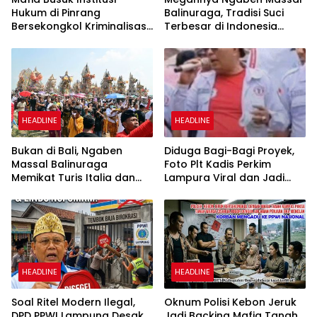
Hukum di Pinrang
Balinuraga, Tradisi Suci
Bersekongkol Kriminalisasi
Terbesar di Indonesia
Andi Edi Sandy
yang Menghidupkan Desa
dan Merekatkan Ikatan
Keluarga
HEADLINE
HEADLINE
Bukan di Bali, Ngaben
Diduga Bagi-Bagi Proyek,
Massal Balinuraga
Foto Plt Kadis Perkim
Memikat Turis Italia dan
Lampura Viral dan Jadi
Puluhan Ribu Pengunjung
Sasaran Perundungan
Netizen
HEADLINE
HEADLINE
Soal Ritel Modern Ilegal,
Oknum Polisi Kebon Jeruk
DPD PPWI Lampung Desak
Jadi Backing Mafia Tanah