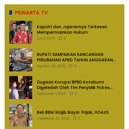
PEWARTA TV
Kapolri dan Jajarannya Terkesan
Mempermainkan Hukum
Juli 3, 2025
0
BUPATI SAMPAIKAN RANCANGAN
PERUBAHAN APBD TAHUN ANGGARAN
2025
Agustus 30, 2025
0
Dugaan Korupsi BPBD Kotabumi
Digeledah Oleh Tim Penyidik Polres
Lampung Utara
September 1, 2025
0
Beli BBM Wajib Bayar Pajak, HOAXS
September 30, 2025
0