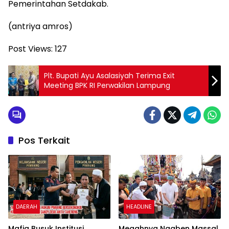
Pemerintahan Setdakab.
(antriya amros)
Post Views:
127
Plt. Bupati Ayu Asalasiyah Terima Exit
Meeting BPK RI Perwakilan Lampung
Pos Terkait
DAERAH
HEADLINE
Mafia Busuk Institusi
Megahnya Ngaben Massal