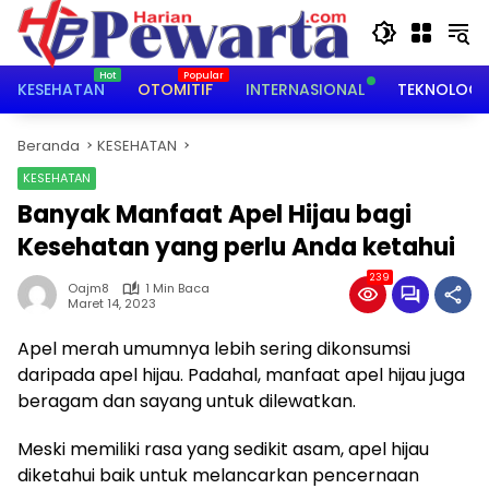
Langsung
ke
konten
KESEHATAN
OTOMITIF
INTERNASIONAL
TEKNOLOGI
Beranda
KESEHATAN
KESEHATAN
Banyak Manfaat Apel Hijau bagi
Kesehatan yang perlu Anda ketahui
239
Oajm8
1 Min Baca
Maret 14, 2023
Apel merah umumnya lebih sering dikonsumsi
daripada apel hijau. Padahal, manfaat apel hijau juga
beragam dan sayang untuk dilewatkan.
Meski memiliki rasa yang sedikit asam, apel hijau
diketahui baik untuk melancarkan pencernaan