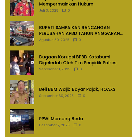
Mempermainkan Hukum
Juli 3, 2025
0
BUPATI SAMPAIKAN RANCANGAN
PERUBAHAN APBD TAHUN ANGGARAN
2025
Agustus 30, 2025
0
Dugaan Korupsi BPBD Kotabumi
Digeledah Oleh Tim Penyidik Polres
Lampung Utara
September 1, 2025
0
Beli BBM Wajib Bayar Pajak, HOAXS
September 30, 2025
0
PPWI Memang Beda
Desember 7, 2025
0