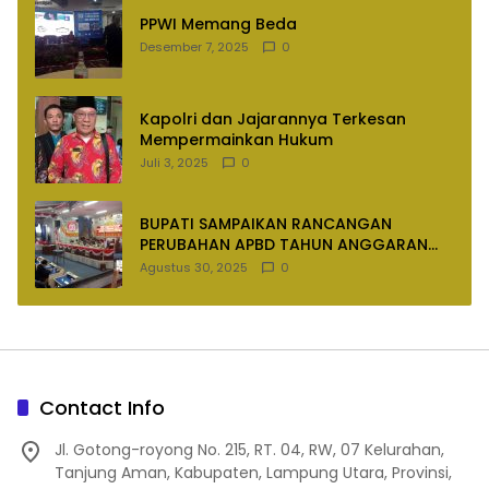
PPWI Memang Beda
Desember 7, 2025
0
Kapolri dan Jajarannya Terkesan
Mempermainkan Hukum
Juli 3, 2025
0
BUPATI SAMPAIKAN RANCANGAN
PERUBAHAN APBD TAHUN ANGGARAN
2025
Agustus 30, 2025
0
Contact Info
Jl. Gotong-royong No. 215, RT. 04, RW, 07 Kelurahan,
Tanjung Aman, Kabupaten, Lampung Utara, Provinsi,