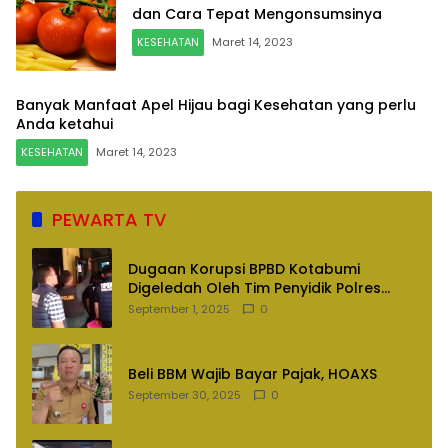
dan Cara Tepat Mengonsumsinya
KESEHATAN
Maret 14, 2023
Banyak Manfaat Apel Hijau bagi Kesehatan yang perlu
Anda ketahui
KESEHATAN
Maret 14, 2023
PEWARTA TV
Dugaan Korupsi BPBD Kotabumi
Digeledah Oleh Tim Penyidik Polres
Lampung Utara
September 1, 2025
0
Beli BBM Wajib Bayar Pajak, HOAXS
September 30, 2025
0