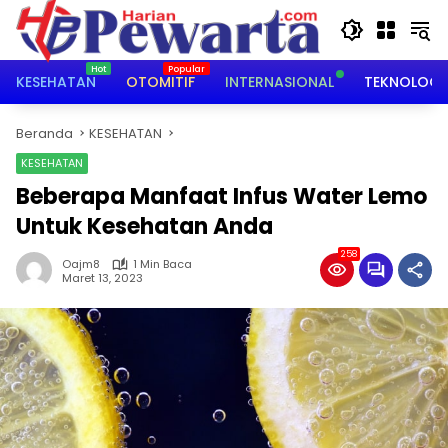
Langsung
ke
konten
KESEHATAN
OTOMITIF
INTERNASIONAL
TEKNOLOGI
Beranda
KESEHATAN
KESEHATAN
Beberapa Manfaat Infus Water Lemo
Untuk Kesehatan Anda
258
Oajm8
1 Min Baca
Maret 13, 2023