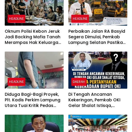
HEADLINE
HEADLINE
Oknum Polisi Kebon Jeruk
Perbaikan Jalan RA Basyid
Jadi Backing Mafia Tanah
Segera Dimulai, Pemkab
Merampas Hak Keluarga
Lampung Selatan Pastikan
Ambar Witjaksono
Mobilitas Warga Lebih
Sutarman
Aman dan Nyaman
HEADLINE
DAERAH
Diduga Bagi-Bagi Proyek,
Di Tengah Ancaman
Plt. Kadis Perkim Lampung
Kekeringan, Pemkab OKI
Utara Tuai Kritik Pedas
Gelar Shalat Istisqa,
Netizen
Warga Pertanyakan
Keberadaan Bupati OKI