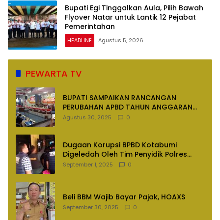
Bupati Egi Tinggalkan Aula, Pilih Bawah
Flyover Natar untuk Lantik 12 Pejabat
Pemerintahan
HEADLINE
Agustus 5, 2026
PEWARTA TV
BUPATI SAMPAIKAN RANCANGAN
PERUBAHAN APBD TAHUN ANGGARAN
2025
Agustus 30, 2025
0
Dugaan Korupsi BPBD Kotabumi
Digeledah Oleh Tim Penyidik Polres
Lampung Utara
September 1, 2025
0
Beli BBM Wajib Bayar Pajak, HOAXS
September 30, 2025
0