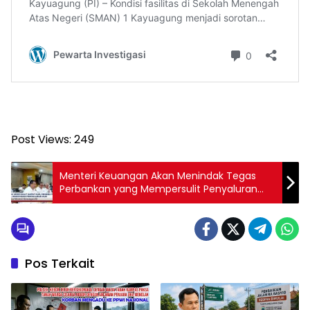
Post Views:
249
Menteri Keuangan Akan Menindak Tegas
Perbankan yang Mempersulit Penyaluran
KUR kepada UMKM
Pos Terkait