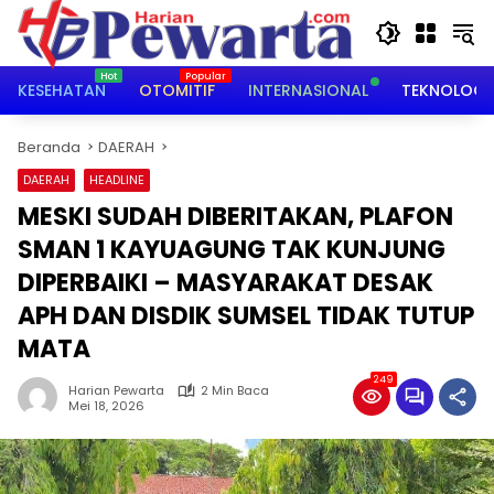
Langsung
ke
konten
KESEHATAN
OTOMITIF
INTERNASIONAL
TEKNOLOGI
Beranda
DAERAH
DAERAH
HEADLINE
MESKI SUDAH DIBERITAKAN, PLAFON
SMAN 1 KAYUAGUNG TAK KUNJUNG
DIPERBAIKI – MASYARAKAT DESAK
APH DAN DISDIK SUMSEL TIDAK TUTUP
MATA
249
Harian Pewarta
2 Min Baca
Mei 18, 2026