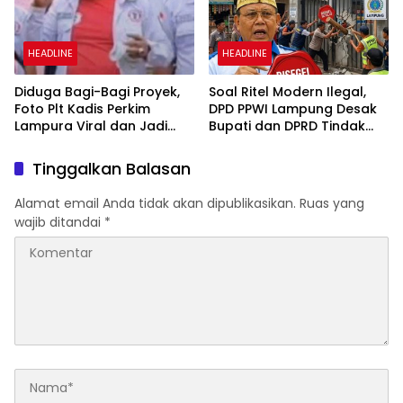
HEADLINE
HEADLINE
Diduga Bagi-Bagi Proyek,
Soal Ritel Modern Ilegal,
Foto Plt Kadis Perkim
DPD PPWI Lampung Desak
Lampura Viral dan Jadi
Bupati dan DPRD Tindak
Sasaran Perundungan
Tegas Penegakan Perda
Netizen
No 02/2016
Tinggalkan Balasan
Alamat email Anda tidak akan dipublikasikan.
Ruas yang
wajib ditandai
*