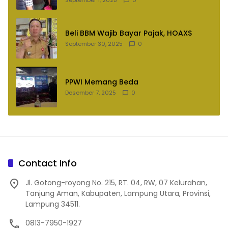
Beli BBM Wajib Bayar Pajak, HOAXS
September 30, 2025
0
PPWI Memang Beda
Desember 7, 2025
0
Contact Info
Jl. Gotong-royong No. 215, RT. 04, RW, 07 Kelurahan,
Tanjung Aman, Kabupaten, Lampung Utara, Provinsi,
Lampung 34511.
0813-7950-1927