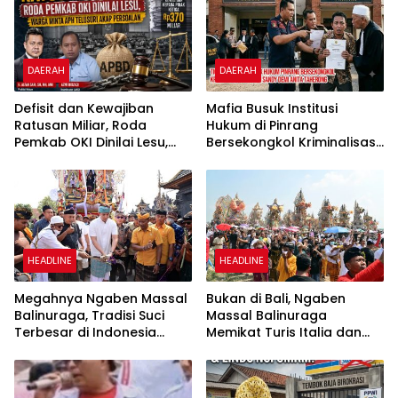
DAERAH
DAERAH
Defisit dan Kewajiban
Mafia Busuk Institusi
Ratusan Miliar, Roda
Hukum di Pinrang
Pemkab OKI Dinilai Lesu,
Bersekongkol Kriminalisasi
Warga Minta APH Telusuri
Andi Edi Sandy
Akar Persoalan
HEADLINE
HEADLINE
Megahnya Ngaben Massal
Bukan di Bali, Ngaben
Balinuraga, Tradisi Suci
Massal Balinuraga
Terbesar di Indonesia
Memikat Turis Italia dan
yang Menghidupkan Desa
Puluhan Ribu Pengunjung
dan Merekatkan Ikatan
Keluarga