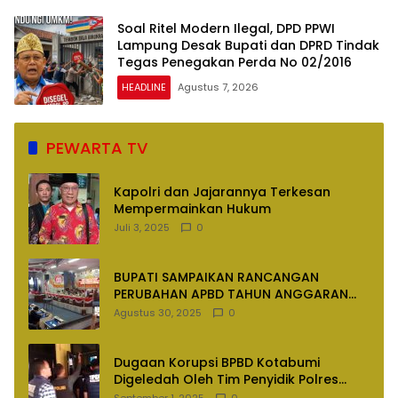
Soal Ritel Modern Ilegal, DPD PPWI
Lampung Desak Bupati dan DPRD Tindak
Tegas Penegakan Perda No 02/2016
HEADLINE
Agustus 7, 2026
PEWARTA TV
Kapolri dan Jajarannya Terkesan
Mempermainkan Hukum
Juli 3, 2025
0
BUPATI SAMPAIKAN RANCANGAN
PERUBAHAN APBD TAHUN ANGGARAN
2025
Agustus 30, 2025
0
Dugaan Korupsi BPBD Kotabumi
Digeledah Oleh Tim Penyidik Polres
Lampung Utara
September 1, 2025
0