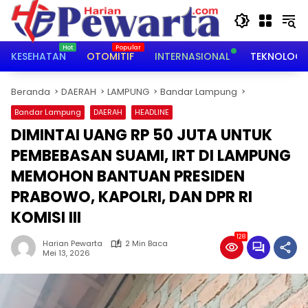
Langsung
ke
konten
KESEHATAN
OTOMITIF
INTERNASIONAL
TEKNOLOGI
Beranda
DAERAH
LAMPUNG
Bandar Lampung
Bandar Lampung
DAERAH
HEADLINE
DIMINTAI UANG RP 50 JUTA UNTUK
PEMBEBASAN SUAMI, IRT DI LAMPUNG
MEMOHON BANTUAN PRESIDEN
PRABOWO, KAPOLRI, DAN DPR RI
KOMISI III
128
Harian Pewarta
2 Min Baca
Mei 13, 2026