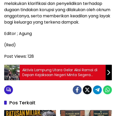
melakukan klarifikasi dan penyelidikan terhadap
dugaan tindakan korupsi yang dilakukan oleh oknum
anggotanya, serta memberikan keadilan yang layak
bagi keluarga yang terkena dampak.
Editor ; Agung
(Red)
Post Views:
128
Aktivis Lampung Utara Gelar Aksi Ramai di
Depan Kejaksaan Negeri Minta Segera
Menetapkan Tersangka Skandal Dana Hibah
Pilkada
Pos Terkait