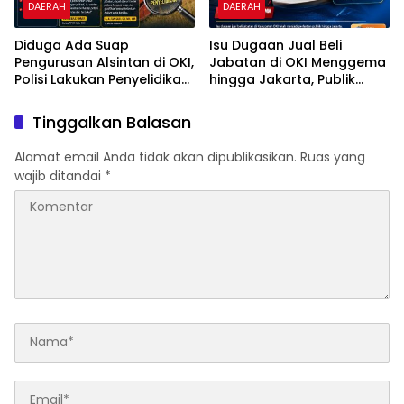
DAERAH
DAERAH
Diduga Ada Suap
Isu Dugaan Jual Beli
Pengurusan Alsintan di OKI,
Jabatan di OKI Menggema
Polisi Lakukan Penyelidikan;
hingga Jakarta, Publik
Transparansi Penyaluran
Tunggu Kepastian
Bantuan Pertanian Jadi
Penegakan Hukum
Tinggalkan Balasan
Sorotan
Alamat email Anda tidak akan dipublikasikan.
Ruas yang
wajib ditandai
*