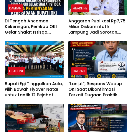
DAERAH
HEADLINE
Di Tengah Ancaman
Anggaran Publikasi Rp7,75
Kekeringan, Pemkab OKI
Miliar Diskominfotik
Gelar Shalat Istisqa,
Lampung Jadi Sorotan,
Warga Pertanyakan
Transparansi Penggunaan
Keberadaan Bupati OKI
Dana Dipertanyakan
HEADLINE
DAERAH
Bupati Egi Tinggalkan Aula,
“Lanjut”, Respons Wabup
Pilih Bawah Flyover Natar
OKI Saat Dikonfirmasi
untuk Lantik 12 Pejabat
Terkait Dugaan Praktik
Pemerintahan
Jual Beli Jabatan