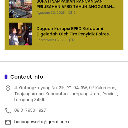
BUPATI SAMPAIKAN RANCANGAN
PERUBAHAN APBD TAHUN ANGGARAN
2025
Agustus 30, 2025
0
Dugaan Korupsi BPBD Kotabumi
Digeledah Oleh Tim Penyidik Polres
Lampung Utara
September 1, 2025
0
Contact Info
Jl. Gotong-royong No. 215, RT. 04, RW, 07 Kelurahan,
Tanjung Aman, Kabupaten, Lampung Utara, Provinsi,
Lampung 34511.
0813-7950-1927
harianpewarta@gmail.com