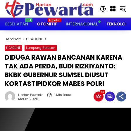
Langsung
ke
konten
KESEHATAN
OTOMITIF
INTERNASIONAL
TEKNOLOGI
Beranda
HEADLINE
HEADLINE
Lampung Selatan
DIDUGA RAWAN BANCANAN KARENA
TAK ADA PERDA, BUDI RIZKIYANTO:
BKBK GUBERNUR SUMSEL DIUSUT
KORTASTIPIDKOR MABES POLRI
63
Harian Pewarta
4 Min Baca
Mei 12, 2026