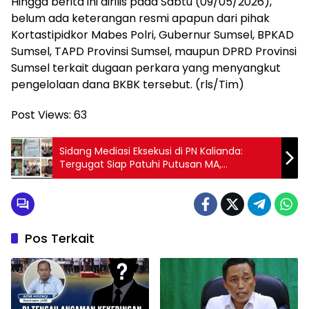
Hingga berita ini dirilis pada Sabtu (09/05/2026),
belum ada keterangan resmi apapun dari pihak
Kortastipidkor Mabes Polri, Gubernur Sumsel, BPKAD
Sumsel, TAPD Provinsi Sumsel, maupun DPRD Provinsi
Sumsel terkait dugaan perkara yang menyangkut
pengelolaan dana BKBK tersebut. (rls/Tim)
Post Views:
63
Sidang Mediasi Eksekusi di PN Kalianda:
Tergugat Siap Patuhi Putusan MA,
Pembayaran Ganti Rugi Tanah Masih
Tunggu Anggaran
Pos Terkait