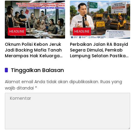
Netizen
No 02/2016
HEADLINE
HEADLINE
Oknum Polisi Kebon Jeruk
Perbaikan Jalan RA Basyid
Jadi Backing Mafia Tanah
Segera Dimulai, Pemkab
Merampas Hak Keluarga
Lampung Selatan Pastikan
Ambar Witjaksono
Mobilitas Warga Lebih
Sutarman
Aman dan Nyaman
Tinggalkan Balasan
Alamat email Anda tidak akan dipublikasikan.
Ruas yang
wajib ditandai
*