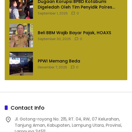
Dugaan Korupsi BPBD Kotabumi
Digeledah Oleh Tim Penyidik Polres
Lampung Utara
September 1, 2025
0
Beli BBM Wajib Bayar Pajak, HOAXS
September 30, 2025
0
PPWI Memang Beda
Desember 7, 2025
0
Contact Info
Jl. Gotong-royong No. 215, RT. 04, RW, 07 Kelurahan,
Tanjung Aman, Kabupaten, Lampung Utara, Provinsi,
Lampung 34511.