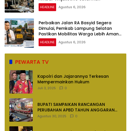
HEADLINE
Agustus 6, 2026
Perbaikan Jalan RA Basyid Segera
Dimulai, Pemkab Lampung Selatan
Pastikan Mobilitas Warga Lebih Aman
dan Nyaman
HEADLINE
Agustus 6, 2026
PEWARTA TV
Kapolri dan Jajarannya Terkesan
Mempermainkan Hukum
Juli 3, 2025
0
BUPATI SAMPAIKAN RANCANGAN
PERUBAHAN APBD TAHUN ANGGARAN
2025
Agustus 30, 2025
0