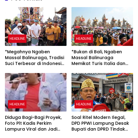
HEADLINE
HEADLINE
*Megahnya Ngaben
*Bukan di Bali, Ngaben
Massal Balinuraga, Tradisi
Massal Balinuraga
Suci Terbesar di Indonesia
Memikat Turis Italia dan
yang Menghidupkan Desa
Puluhan Ribu Pengunjung*
dan Merekatkan Ikatan
Keluarga*
HEADLINE
HEADLINE
Diduga Bagi-Bagi Proyek,
Soal Ritel Modern Ilegal,
Foto Plt Kadis Perkim
DPD PPWI Lampung Desak
Lampura Viral dan Jadi
Bupati dan DPRD Tindak
Sasaran Perundungan
Tegas Penegakan Perda