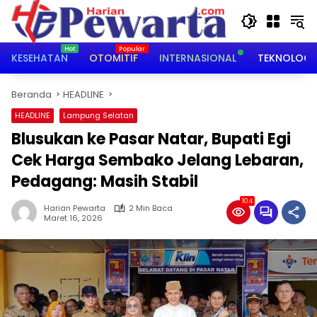
Langsung
ke
konten
KESEHATAN
OTOMITIF
INTERNASIONAL
TEKNOLOGI
Beranda
HEADLINE
HEADLINE
Lampung Selatan
Blusukan ke Pasar Natar, Bupati Egi
Cek Harga Sembako Jelang Lebaran,
Pedagang: Masih Stabil
104
Harian Pewarta
2 Min Baca
Maret 16, 2026