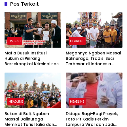
Pos Terkait
DAERAH
HEADLINE
Mafia Busuk Institusi
Megahnya Ngaben Massal
Hukum di Pinrang
Balinuraga, Tradisi Suci
Bersekongkol Kriminalisasi
Terbesar di Indonesia
Andi Edi Sandy
yang Menghidupkan Desa
dan Merekatkan Ikatan
Keluarga
HEADLINE
HEADLINE
Bukan di Bali, Ngaben
Diduga Bagi-Bagi Proyek,
Massal Balinuraga
Foto Plt Kadis Perkim
Memikat Turis Italia dan
Lampura Viral dan Jadi