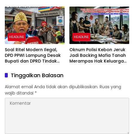
Puluhan Ribu Pengunjung
Sasaran Perundungan
Netizen
HEADLINE
HEADLINE
Soal Ritel Modern Ilegal,
Oknum Polisi Kebon Jeruk
DPD PPWI Lampung Desak
Jadi Backing Mafia Tanah
Bupati dan DPRD Tindak
Merampas Hak Keluarga
Tegas Penegakan Perda
Ambar Witjaksono
No 02/2016
Sutarman
Tinggalkan Balasan
Alamat email Anda tidak akan dipublikasikan.
Ruas yang
wajib ditandai
*