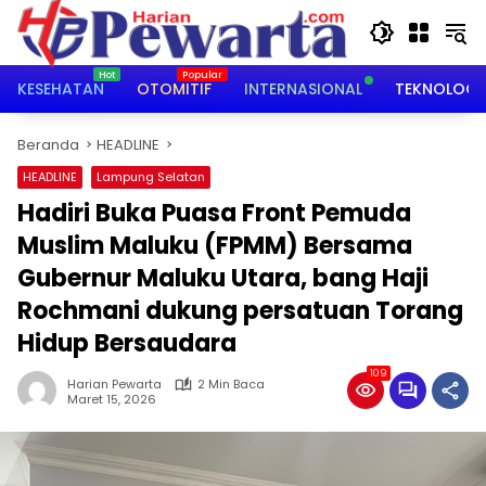
Langsung
ke
konten
KESEHATAN
OTOMITIF
INTERNASIONAL
TEKNOLOGI
Beranda
HEADLINE
HEADLINE
Lampung Selatan
Hadiri Buka Puasa Front Pemuda
Muslim Maluku (FPMM) Bersama
Gubernur Maluku Utara, bang Haji
Rochmani dukung persatuan Torang
Hidup Bersaudara
109
Harian Pewarta
2 Min Baca
Maret 15, 2026