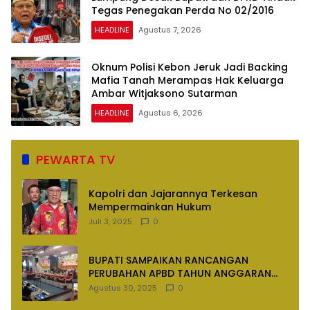
Tegas Penegakan Perda No 02/2016
HEADLINE
Agustus 7, 2026
Oknum Polisi Kebon Jeruk Jadi Backing
Mafia Tanah Merampas Hak Keluarga
Ambar Witjaksono Sutarman
HEADLINE
Agustus 6, 2026
PEWARTA TV
Kapolri dan Jajarannya Terkesan
Mempermainkan Hukum
Juli 3, 2025
0
BUPATI SAMPAIKAN RANCANGAN
PERUBAHAN APBD TAHUN ANGGARAN
2025
Agustus 30, 2025
0