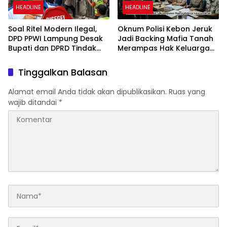
HEADLINE
HEADLINE
Soal Ritel Modern Ilegal,
Oknum Polisi Kebon Jeruk
DPD PPWI Lampung Desak
Jadi Backing Mafia Tanah
Bupati dan DPRD Tindak
Merampas Hak Keluarga
Tegas Penegakan Perda
Ambar Witjaksono
No 02/2016
Sutarman
Tinggalkan Balasan
Alamat email Anda tidak akan dipublikasikan.
Ruas yang
wajib ditandai
*