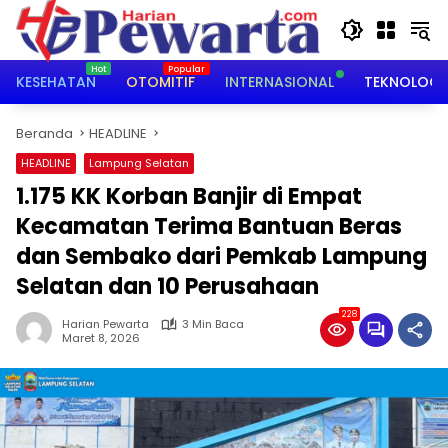
Langsung
ke
konten
KESEHATAN
OTOMITIF
INTERNASIONAL
TEKNOLOGI
Beranda
HEADLINE
HEADLINE
Lampung Selatan
1.175 KK Korban Banjir di Empat
Kecamatan Terima Bantuan Beras
dan Sembako dari Pemkab Lampung
Selatan dan 10 Perusahaan
228
Harian Pewarta
3 Min Baca
Maret 8, 2026