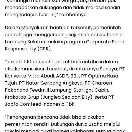
“Kami ingin memastikan warga yang terdampak
mendapatkan dukungan dan tidak merasa sendiri
menghadapi situasi ini,” tambahnya.
Dalam Menyaluran bantuan tersebut, pemerintah
daerah juga menggandeng sejumlah perusahaan di
Lampung Selatan melalui program Corporate Social
Responsibility (CSR).
Tercatat 10 perusahaan ikut berkontribusi dalam
aksi kemanusiaan tersebut, di antaranya Senaya, PT
Konverta Mitra Abadi, ASDP, BBJ, PT Optima Nusa
Tujuh, PT Natar Gerbang Angkasa, PT Charoen
Pokphand Feedmill Lampung, Starlight Cabin,
Krakatoa Grup (Junglea Sea dan Elty), serta PT
Japfa Comfeed Indonesia Tbk.
“Penanganan bencana tidak bisa dilakukan
pemerintah sendiri. Dukungan dunia usaha melalui
CSR ini menjadi bukti bahwa kolaborasi semua pihak