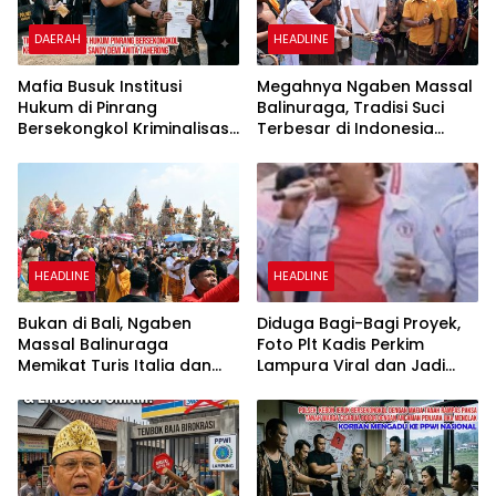
DAERAH
HEADLINE
Mafia Busuk Institusi
Megahnya Ngaben Massal
Hukum di Pinrang
Balinuraga, Tradisi Suci
Bersekongkol Kriminalisasi
Terbesar di Indonesia
Andi Edi Sandy
yang Menghidupkan Desa
dan Merekatkan Ikatan
Keluarga
HEADLINE
HEADLINE
Bukan di Bali, Ngaben
Diduga Bagi-Bagi Proyek,
Massal Balinuraga
Foto Plt Kadis Perkim
Memikat Turis Italia dan
Lampura Viral dan Jadi
Puluhan Ribu Pengunjung
Sasaran Perundungan
Netizen