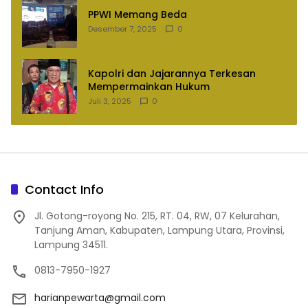
PPWI Memang Beda
Desember 7, 2025
0
Kapolri dan Jajarannya Terkesan
Mempermainkan Hukum
Juli 3, 2025
0
Contact Info
Jl. Gotong-royong No. 215, RT. 04, RW, 07 Kelurahan,
Tanjung Aman, Kabupaten, Lampung Utara, Provinsi,
Lampung 34511.
0813-7950-1927
harianpewarta@gmail.com