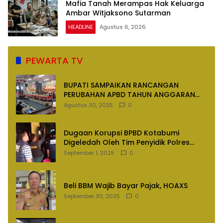
Mafia Tanah Merampas Hak Keluarga
Ambar Witjaksono Sutarman
HEADLINE
Agustus 6, 2026
PEWARTA TV
BUPATI SAMPAIKAN RANCANGAN
PERUBAHAN APBD TAHUN ANGGARAN
2025
Agustus 30, 2025
0
Dugaan Korupsi BPBD Kotabumi
Digeledah Oleh Tim Penyidik Polres
Lampung Utara
September 1, 2025
0
Beli BBM Wajib Bayar Pajak, HOAXS
September 30, 2025
0