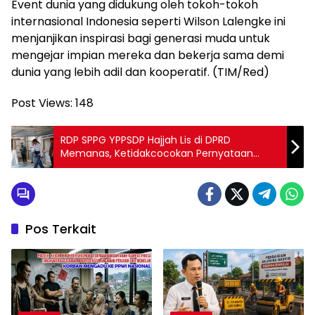
Event dunia yang didukung oleh tokoh-tokoh
internasional Indonesia seperti Wilson Lalengke ini
menjanjikan inspirasi bagi generasi muda untuk
mengejar impian mereka dan bekerja sama demi
dunia yang lebih adil dan kooperatif. (TIM/Red)
Post Views:
148
RDP SPPG YPPSDP Hajjah Lis di DPRD
Memanas, Ketidakcocokan Pernyataan
Ketua Satgas MBG Lampung Utara
Pos Terkait