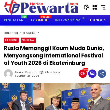
Langsung
ke
konten
KESEHATAN
OTOMITIF
INTERNASIONAL
TEKNOLOGI
Beranda
HEADLINE
HEADLINE
NASIONAL
Rusia Memanggil Kaum Muda Dunia,
Menyongsong International Festival
of Youth 2026 di Ekaterinburg
148
Harian Pewarta
4 Min Baca
Februari 28, 2026