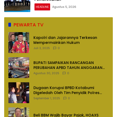
HEADLINE
Agustus 5, 2026
PEWARTA TV
Kapolri dan Jajarannya Terkesan
Mempermainkan Hukum
Juli 3, 2025
0
BUPATI SAMPAIKAN RANCANGAN
PERUBAHAN APBD TAHUN ANGGARAN
2025
Agustus 30, 2025
0
Dugaan Korupsi BPBD Kotabumi
Digeledah Oleh Tim Penyidik Polres
Lampung Utara
September 1, 2025
0
Beli BBM Wajib Bayar Pajak, HOAXS