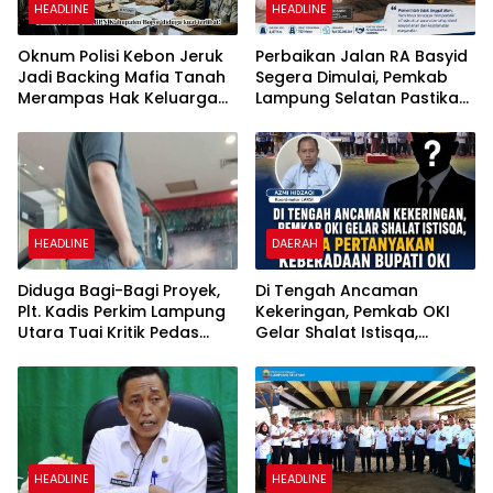
HEADLINE
HEADLINE
Oknum Polisi Kebon Jeruk
Perbaikan Jalan RA Basyid
Jadi Backing Mafia Tanah
Segera Dimulai, Pemkab
Merampas Hak Keluarga
Lampung Selatan Pastikan
Ambar Witjaksono
Mobilitas Warga Lebih
Sutarman
Aman dan Nyaman
HEADLINE
DAERAH
Diduga Bagi-Bagi Proyek,
Di Tengah Ancaman
Plt. Kadis Perkim Lampung
Kekeringan, Pemkab OKI
Utara Tuai Kritik Pedas
Gelar Shalat Istisqa,
Netizen
Warga Pertanyakan
Keberadaan Bupati OKI
HEADLINE
HEADLINE