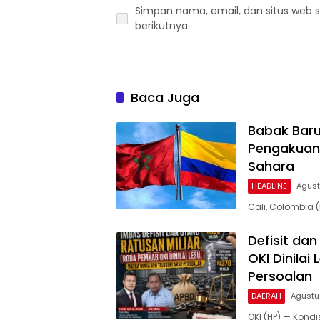
Simpan nama, email, dan situs web 
berikutnya.
Baca Juga
Babak Baru
Pengakuan 
Sahara
HEADLINE
Agust
Cali, Colombia 
Defisit da
OKI Dinilai
Persoalan
DAERAH
Agustu
OKI (HP) — Kond