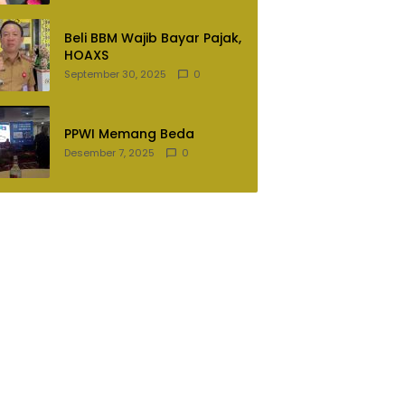
Lampung Utara
Beli BBM Wajib Bayar Pajak,
HOAXS
September 30, 2025
0
PPWI Memang Beda
Desember 7, 2025
0