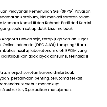
tuan Pelayanan Pemenuhan Gizi (SPPG) Yayasan
, Kecamatan Kotabumi, kini menjadi sorotan tajam
 Memora Komisi III dan Rahmat Padli dari Komisi
gang, seolah setiap detik bisa meledak.
an Anggota Dewan saja, tetapi juga Satuan Tugas
ik Online Indonesia (DPC AJOI) Lampung Utara.
bahas hasil uji laboratorium oleh BPOM yang
istribusikan tidak layak konsumsi, terindikasi
ra, menjadi sorotan karena dinilai tidak
an-pertanyaan penting, terutama terkait
ekomendasi tersebut mencakup:
n infrastruktur, 3.perbaikan manajemen,