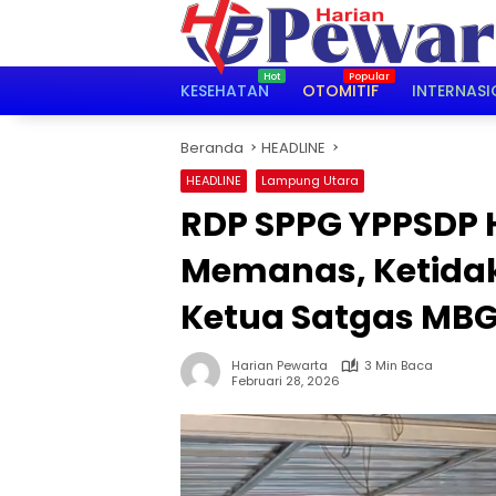
Langsung
ke
konten
KESEHATAN
OTOMITIF
INTERNASI
Beranda
HEADLINE
HEADLINE
Lampung Utara
RDP SPPG YPPSDP H
Memanas, Ketida
Ketua Satgas MB
Harian Pewarta
3 Min Baca
Februari 28, 2026