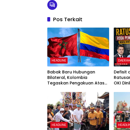
Pos Terkait
HEADLINE
DAERA
Babak Baru Hubungan
Defisit
Bilateral, Kolombia
Ratusan
Tegaskan Pengakuan Atas
OKI Din
Kedaulatan Maroko di
APH Tel
Wilayah Sahara
HEADLINE
HEADLI