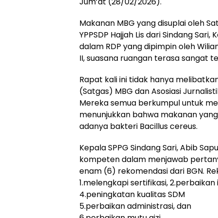
Jum’at (28/02/2026).
Makanan MBG yang disuplai oleh Sa
YPPSDP Hajjah Lis dari Sindang Sari
dalam RDP yang dipimpin oleh Wiliam
II, suasana ruangan terasa sangat te
Rapat kali ini tidak hanya melibatk
(Satgas) MBG dan Asosiasi Jurnalist
Mereka semua berkumpul untuk mem
menunjukkan bahwa makanan yang did
adanya bakteri Bacillus cereus.
Kepala SPPG Sindang Sari, Abib Saput
kompeten dalam menjawab pertanya
enam (6) rekomendasi dari BGN. R
1.melengkapi sertifikasi, 2.perbaika
4.peningkatan kualitas SDM
5.perbaikan administrasi, dan
6.perbaikan mutu gizi.