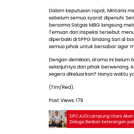
Dalam keputusan rapat, Mintaria me
sebelum semua syarat dipenuhi. Sem
bersama Satgas MBG langsung mela
Temuan dari inspeksi tersebut men
diperbaiki di SPPG Sindang Sari di 
semua pihak untuk bersabar agar mas
Dengan demikian, drama ini belum 
selanjutnya dari pihak berwenang. 
segera dikeluarkan? Hanya waktu y
(Tim/Red).
Post Views:
179
DPC.AJOI Lampung Utara Akan L
Diduga Berikan Keterangan pal