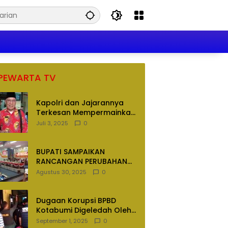
PEWARTA TV
Kapolri dan Jajarannya
Terkesan Mempermainkan
Hukum
Juli 3, 2025
0
BUPATI SAMPAIKAN
RANCANGAN PERUBAHAN
APBD TAHUN ANGGARAN
Agustus 30, 2025
0
2025
Dugaan Korupsi BPBD
Kotabumi Digeledah Oleh
Tim Penyidik Polres
September 1, 2025
0