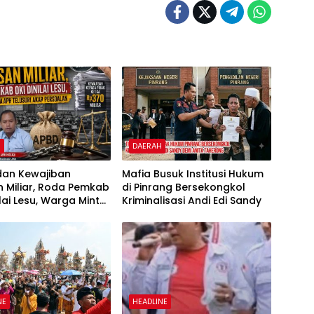
H
DAERAH
 dan Kewajiban
Mafia Busuk Institusi Hukum
 Miliar, Roda Pemkab
di Pinrang Bersekongkol
ilai Lesu, Warga Minta
Kriminalisasi Andi Edi Sandy
usuri Akar Persoalan
NE
HEADLINE