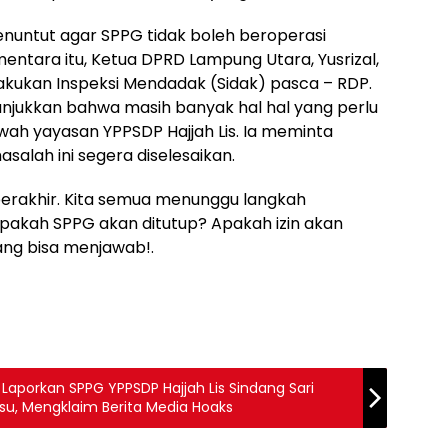
nuntut agar SPPG tidak boleh beroperasi
entara itu, Ketua DPRD Lampung Utara, Yusrizal,
kukan Inspeksi Mendadak (Sidak) pasca – RDP.
unjukkan bahwa masih banyak hal hal yang perlu
bawah yayasan YPPSDP Hajjah Lis. Ia meminta
alah ini segera diselesaikan.
berakhir. Kita semua menunggu langkah
Apakah SPPG akan ditutup? Apakah izin akan
ang bisa menjawab!.
aporkan SPPG YPPSDP Hajjah Lis Sindang Sari
su, Mengklaim Berita Media Hoaks