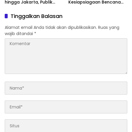
hingga Jakarta, Publik
Kesiapsiagaan Bencana
Tunggu Kepastian
Asap Akibat Karhutla di
Penegakan Hukum
Kabupaten Ogan Ilir
Tinggalkan Balasan
Alamat email Anda tidak akan dipublikasikan.
Ruas yang
wajib ditandai
*