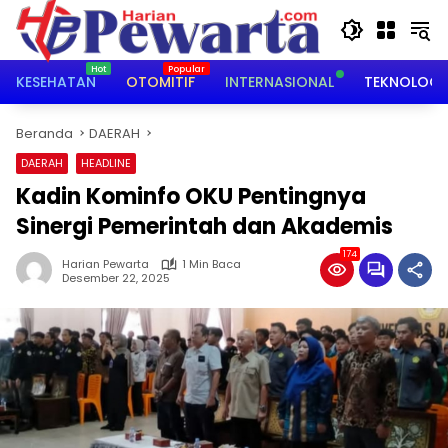
Langsung
ke
konten
KESEHATAN
OTOMITIF
INTERNASIONAL
TEKNOLOGI
Beranda
DAERAH
DAERAH
HEADLINE
Kadin Kominfo OKU Pentingnya
Sinergi Pemerintah dan Akademis
174
Harian Pewarta
1 Min Baca
Desember 22, 2025