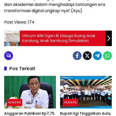
dan akademisi dalam menghadapi tantangan era
transformasi digital ungkap nya”.(Ayu)
Post Views:
174
Oknum ASN Ogan Ilir Diduga Buang Anak
Kandung, Anak Sambung Dimuliakan
Pos Terkait
HEADLINE
HEADLINE
Anggaran Publikasi Rp7,75
Bupati Egi Tinggalkan Aula,