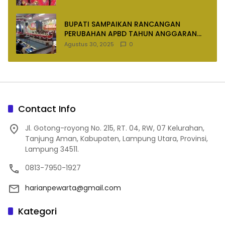
BUPATI SAMPAIKAN RANCANGAN
PERUBAHAN APBD TAHUN ANGGARAN
2025
Agustus 30, 2025
0
Contact Info
Jl. Gotong-royong No. 215, RT. 04, RW, 07 Kelurahan,
Tanjung Aman, Kabupaten, Lampung Utara, Provinsi,
Lampung 34511.
0813-7950-1927
harianpewarta@gmail.com
Kategori