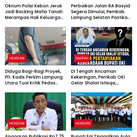
Oknum Polisi Kebon Jeruk
Perbaikan Jalan RA Basyid
Jadi Backing Mafia Tanah
Segera Dimulai, Pemkab
Merampas Hak Keluarga
Lampung Selatan Pastikan
Ambar Witjaksono
Mobilitas Warga Lebih
Sutarman
Aman dan Nyaman
HEADLINE
DAERAH
Diduga Bagi-Bagi Proyek,
Di Tengah Ancaman
Plt. Kadis Perkim Lampung
Kekeringan, Pemkab OKI
Utara Tuai Kritik Pedas
Gelar Shalat Istisqa,
Netizen
Warga Pertanyakan
Keberadaan Bupati OKI
HEADLINE
HEADLINE
Anggaran Publikasi Rp7,75
Bupati Egi Tinggalkan Aula,