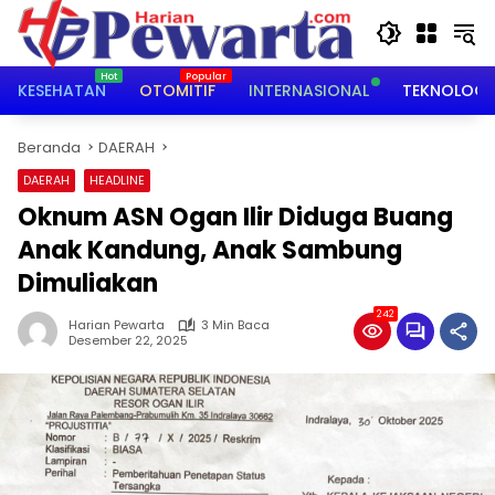
Langsung
ke
konten
KESEHATAN
OTOMITIF
INTERNASIONAL
TEKNOLOGI
Beranda
DAERAH
DAERAH
HEADLINE
Oknum ASN Ogan Ilir Diduga Buang
Anak Kandung, Anak Sambung
Dimuliakan
242
Harian Pewarta
3 Min Baca
Desember 22, 2025