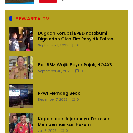
PEWARTA TV
Dugaan Korupsi BPBD Kotabumi
Digeledah Oleh Tim Penyidik Polres
Lampung Utara
September 1, 2025
0
Beli BBM Wajib Bayar Pajak, HOAXS
September 30, 2025
0
PPWI Memang Beda
Desember 7, 2025
0
Kapolri dan Jajarannya Terkesan
Mempermainkan Hukum
Juli 3, 2025
0