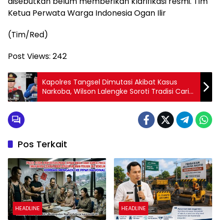
disebutkan belum memberikan klarifikasi resmi. Tim
Ketua Perwata Warga Indonesia Ogan Ilir
(Tim/Red)
Post Views:
242
Kapolres Tangsel Dimutasi Akibat Kasus
Narkoba, Wilson Lalengke Soroti Tradisi Cari
Cuan untuk Beli Bintang di Polri
Pos Terkait
HEADLINE
HEADLINE