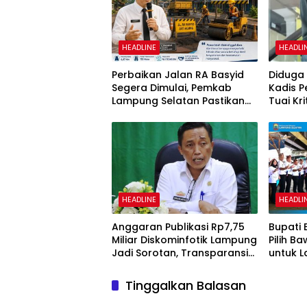
HEADLINE
HEADLI
Perbaikan Jalan RA Basyid
Diduga 
Segera Dimulai, Pemkab
Kadis 
Lampung Selatan Pastikan
Tuai Kr
Mobilitas Warga Lebih Aman
dan Nyaman
HEADLINE
HEADLI
Anggaran Publikasi Rp7,75
Bupati 
Miliar Diskominfotik Lampung
Pilih B
Jadi Sorotan, Transparansi
untuk L
Penggunaan Dana
Pemeri
Dipertanyakan
Tinggalkan Balasan