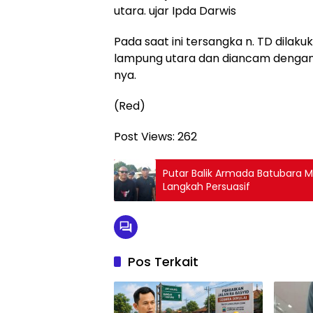
utara. ujar Ipda Darwis
Pada saat ini tersangka n. TD dilaku
lampung utara dan diancam dengan
nya.
(Red)
Post Views:
262
Putar Balik Armada Batubara M
Langkah Persuasif
Pos Terkait