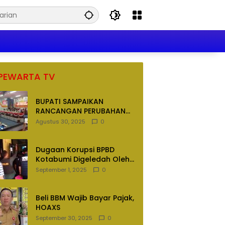
PEWARTA TV
BUPATI SAMPAIKAN
RANCANGAN PERUBAHAN
APBD TAHUN ANGGARAN
Agustus 30, 2025
0
2025
Dugaan Korupsi BPBD
Kotabumi Digeledah Oleh
Tim Penyidik Polres
September 1, 2025
0
Lampung Utara
Beli BBM Wajib Bayar Pajak,
HOAXS
September 30, 2025
0