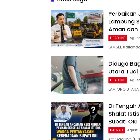
Perbaikan 
Lampung Se
Aman dan
HEADLINE
Agust
LAMSEL, Kaliand
Diduga Bag
Utara Tuai 
HEADLINE
Agust
LAMPUNG UTARA (
Di Tengah 
Shalat Ist
Bupati OKI
DAERAH
Agustu
Kayuagung (HP)