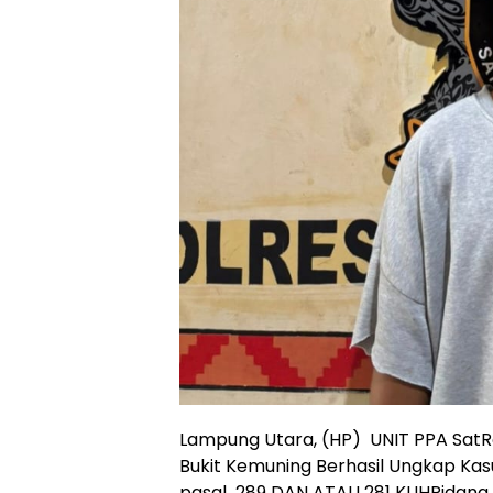
Lampung Utara, (HP) UNIT PPA SatR
Bukit Kemuning Berhasil Ungkap K
pasal 289 DAN ATAU 281 KUHPidana