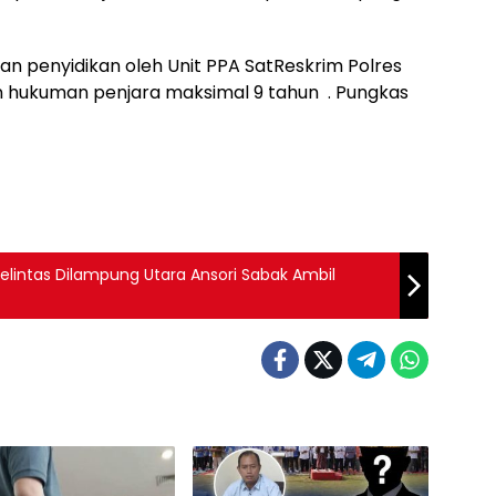
kan penyidikan oleh Unit PPA SatReskrim Polres
 hukuman penjara maksimal 9 tahun . Pungkas
elintas Dilampung Utara Ansori Sabak Ambil