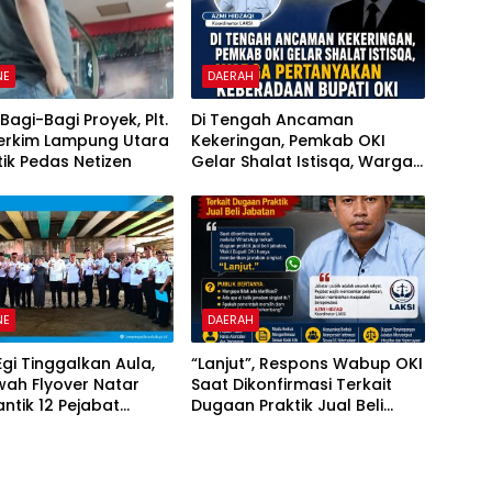
NE
DAERAH
Bagi-Bagi Proyek, Plt.
Di Tengah Ancaman
Perkim Lampung Utara
Kekeringan, Pemkab OKI
itik Pedas Netizen
Gelar Shalat Istisqa, Warga
Pertanyakan Keberadaan
Bupati OKI
NE
DAERAH
Egi Tinggalkan Aula,
“Lanjut”, Respons Wabup OKI
awah Flyover Natar
Saat Dikonfirmasi Terkait
antik 12 Pejabat
Dugaan Praktik Jual Beli
ntahan
Jabatan