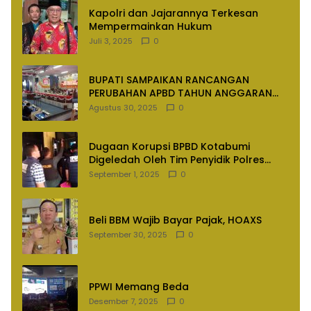
Kapolri dan Jajarannya Terkesan
Mempermainkan Hukum
Juli 3, 2025
0
BUPATI SAMPAIKAN RANCANGAN
PERUBAHAN APBD TAHUN ANGGARAN
2025
Agustus 30, 2025
0
Dugaan Korupsi BPBD Kotabumi
Digeledah Oleh Tim Penyidik Polres
Lampung Utara
September 1, 2025
0
Beli BBM Wajib Bayar Pajak, HOAXS
September 30, 2025
0
PPWI Memang Beda
Desember 7, 2025
0