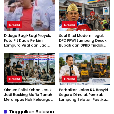
dan Merekatkan Ikatan
Keluarga
HEADLINE
HEADLINE
Diduga Bagi-Bagi Proyek,
Soal Ritel Modern Ilegal,
Foto Plt Kadis Perkim
DPD PPWI Lampung Desak
Lampura Viral dan Jadi
Bupati dan DPRD Tindak
Sasaran Perundungan
Tegas Penegakan Perda
Netizen
No 02/2016
HEADLINE
HEADLINE
Oknum Polisi Kebon Jeruk
Perbaikan Jalan RA Basyid
Jadi Backing Mafia Tanah
Segera Dimulai, Pemkab
Merampas Hak Keluarga
Lampung Selatan Pastikan
Ambar Witjaksono
Mobilitas Warga Lebih
Sutarman
Aman dan Nyaman
Tinggalkan Balasan