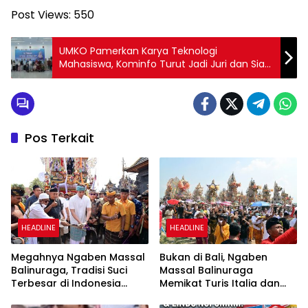
Post Views:
550
UMKO Pamerkan Karya Teknologi
Mahasiswa, Kominfo Turut Jadi Juri dan Siap
Dukung Implementasi
Pos Terkait
HEADLINE
HEADLINE
Megahnya Ngaben Massal
Bukan di Bali, Ngaben
Balinuraga, Tradisi Suci
Massal Balinuraga
Terbesar di Indonesia
Memikat Turis Italia dan
yang Menghidupkan Desa
Puluhan Ribu Pengunjung