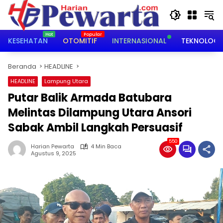
Langsung
ke
konten
KESEHATAN
OTOMITIF
INTERNASIONAL
TEKNOLOGI
Beranda
HEADLINE
HEADLINE
Lampung Utara
Putar Balik Armada Batubara
Melintas Dilampung Utara Ansori
Sabak Ambil Langkah Persuasif
550
Harian Pewarta
4 Min Baca
Agustus 9, 2025