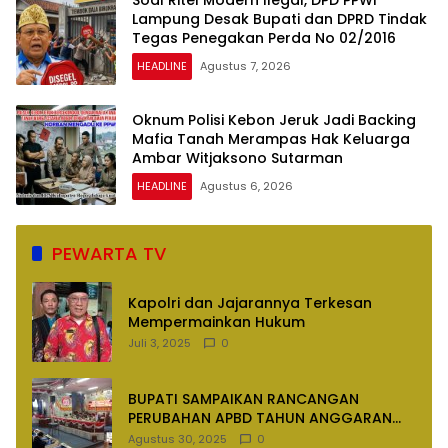
Lampung Desak Bupati dan DPRD Tindak
Tegas Penegakan Perda No 02/2016
HEADLINE
Agustus 7, 2026
Oknum Polisi Kebon Jeruk Jadi Backing
Mafia Tanah Merampas Hak Keluarga
Ambar Witjaksono Sutarman
HEADLINE
Agustus 6, 2026
PEWARTA TV
Kapolri dan Jajarannya Terkesan
Mempermainkan Hukum
Juli 3, 2025
0
BUPATI SAMPAIKAN RANCANGAN
PERUBAHAN APBD TAHUN ANGGARAN
2025
Agustus 30, 2025
0