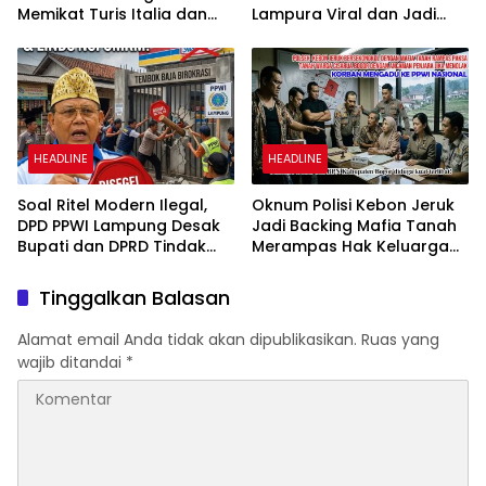
Memikat Turis Italia dan
Lampura Viral dan Jadi
Puluhan Ribu Pengunjung
Sasaran Perundungan
Netizen
HEADLINE
HEADLINE
Soal Ritel Modern Ilegal,
Oknum Polisi Kebon Jeruk
DPD PPWI Lampung Desak
Jadi Backing Mafia Tanah
Bupati dan DPRD Tindak
Merampas Hak Keluarga
Tegas Penegakan Perda
Ambar Witjaksono
No 02/2016
Sutarman
Tinggalkan Balasan
Alamat email Anda tidak akan dipublikasikan.
Ruas yang
wajib ditandai
*