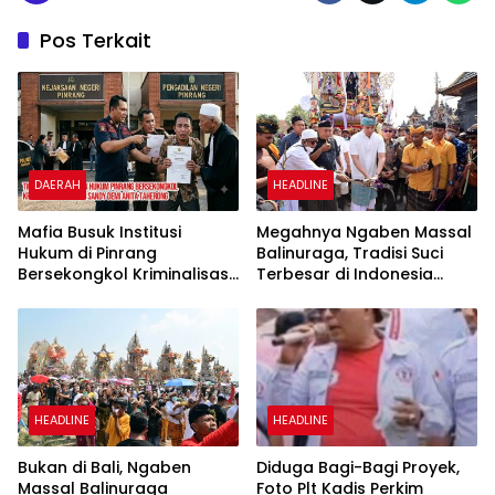
Pos Terkait
DAERAH
HEADLINE
Mafia Busuk Institusi
Megahnya Ngaben Massal
Hukum di Pinrang
Balinuraga, Tradisi Suci
Bersekongkol Kriminalisasi
Terbesar di Indonesia
Andi Edi Sandy
yang Menghidupkan Desa
dan Merekatkan Ikatan
Keluarga
HEADLINE
HEADLINE
Bukan di Bali, Ngaben
Diduga Bagi-Bagi Proyek,
Massal Balinuraga
Foto Plt Kadis Perkim