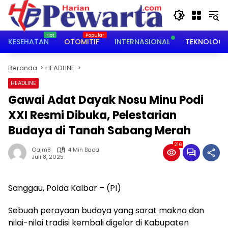
Langsung
ke
konten
KESEHATAN
OTOMITIF
INTERNASIONAL
TEKNOLOGI
Beranda
HEADLINE
HEADLINE
Gawai Adat Dayak Nosu Minu Podi
XXI Resmi Dibuka, Pelestarian
Budaya di Tanah Sabang Merah
216
Oajm8
4 Min Baca
Juli 8, 2025
Sanggau, Polda Kalbar – (PI)
Sebuah perayaan budaya yang sarat makna dan
nilai-nilai tradisi kembali digelar di Kabupaten