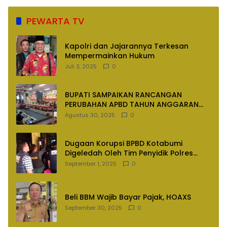
PEWARTA TV
Kapolri dan Jajarannya Terkesan
Mempermainkan Hukum
Juli 3, 2025
0
BUPATI SAMPAIKAN RANCANGAN
PERUBAHAN APBD TAHUN ANGGARAN
2025
Agustus 30, 2025
0
Dugaan Korupsi BPBD Kotabumi
Digeledah Oleh Tim Penyidik Polres
Lampung Utara
September 1, 2025
0
Beli BBM Wajib Bayar Pajak, HOAXS
September 30, 2025
0