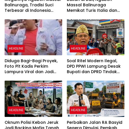
Balinuraga, Tradisi Suci
Massal Balinuraga
Terbesar di Indonesia
Memikat Turis Italia dan
yang Menghidupkan Desa
Puluhan Ribu Pengunjung
dan Merekatkan Ikatan
Keluarga
HEADLINE
HEADLINE
Diduga Bagi-Bagi Proyek,
Soal Ritel Modern Ilegal,
Foto Plt Kadis Perkim
DPD PPWI Lampung Desak
Lampura Viral dan Jadi
Bupati dan DPRD Tindak
Sasaran Perundungan
Tegas Penegakan Perda
Netizen
No 02/2016
HEADLINE
HEADLINE
Oknum Polisi Kebon Jeruk
Perbaikan Jalan RA Basyid
Jadi Backing Mafia Tanah
Segera Dimulai, Pemkab