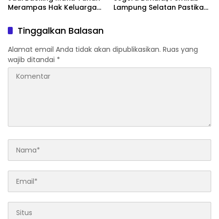
Merampas Hak Keluarga
Lampung Selatan Pastikan
Ambar Witjaksono
Mobilitas Warga Lebih
Sutarman
Aman dan Nyaman
Tinggalkan Balasan
Alamat email Anda tidak akan dipublikasikan.
Ruas yang
wajib ditandai
*