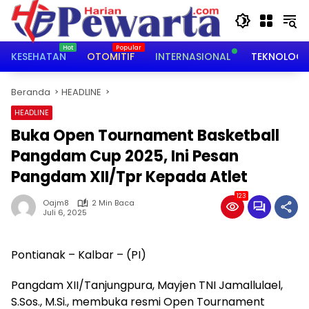
Langsung
ke
konten
KESEHATAN
OTOMITIF
INTERNASIONAL
TEKNOLOGI
Beranda
HEADLINE
HEADLINE
Buka Open Tournament Basketball
Pangdam Cup 2025, Ini Pesan
Pangdam XII/Tpr Kepada Atlet
123
Oajm8
2 Min Baca
Juli 6, 2025
Pontianak – Kalbar – (PI)
Pangdam XII/Tanjungpura, Mayjen TNI Jamallulael,
S.Sos., M.Si., membuka resmi Open Tournament