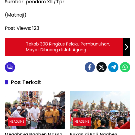
Sumber: pendam XII /Tpr
(Matnaji)
Post Views:
123
Tekab 308 Ringkus Pelaku Pembunuhan,
Mayat Dibuang di Jati Agung
Pos Terkait
HEADLINE
HEADLINE
Megahnya Ngaben Massal
Bukan di Bali, Ngaben