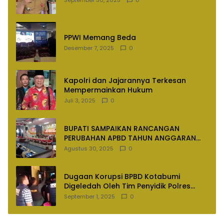
PPWI Memang Beda
Desember 7, 2025
0
Kapolri dan Jajarannya Terkesan
Mempermainkan Hukum
Juli 3, 2025
0
BUPATI SAMPAIKAN RANCANGAN
PERUBAHAN APBD TAHUN ANGGARAN
2025
Agustus 30, 2025
0
Dugaan Korupsi BPBD Kotabumi
Digeledah Oleh Tim Penyidik Polres
Lampung Utara
September 1, 2025
0