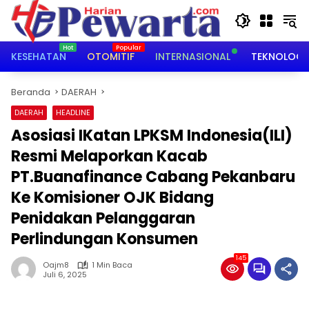
Langsung
ke
konten
KESEHATAN
OTOMITIF
INTERNASIONAL
TEKNOLOGI
Beranda
DAERAH
DAERAH
HEADLINE
Asosiasi IKatan LPKSM Indonesia(ILI)
Resmi Melaporkan Kacab
PT.Buanafinance Cabang Pekanbaru
Ke Komisioner OJK Bidang
Penidakan Pelanggaran
Perlindungan Konsumen
145
Oajm8
1 Min Baca
Juli 6, 2025