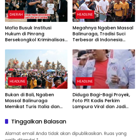
DAERAH
HEADLINE
Mafia Busuk Institusi
Megahnya Ngaben Massal
Hukum di Pinrang
Balinuraga, Tradisi Suci
Bersekongkol Kriminalisasi
Terbesar di Indonesia
Andi Edi Sandy
yang Menghidupkan Desa
dan Merekatkan Ikatan
Keluarga
HEADLINE
HEADLINE
Bukan di Bali, Ngaben
Diduga Bagi-Bagi Proyek,
Massal Balinuraga
Foto Plt Kadis Perkim
Memikat Turis Italia dan
Lampura Viral dan Jadi
Puluhan Ribu Pengunjung
Sasaran Perundungan
Netizen
Tinggalkan Balasan
Alamat email Anda tidak akan dipublikasikan.
Ruas yang