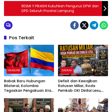
RESMI !! PIKASHI Kukuhkan Pengurus DPW dan
DPD Seluruh Provinsi Lampung
Pos Terkait
HEADLINE
DAERAH
Babak Baru Hubungan
Defisit dan Kewajiban
Bilateral, Kolombia
Ratusan Miliar, Roda
Tegaskan Pengakuan Atas
Pemkab OKI Dinilai Lesu,
Kedaulatan Maroko di
Warga Minta APH Telusuri
Wilayah Sahara
Akar Persoalan