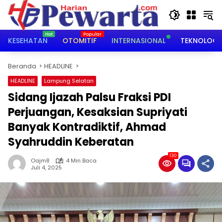
Langsung
ke
konten
KESEHATAN
OTOMITIF
INTERNASIONAL
TEKNOLOGI
Beranda
HEADLINE
HEADLINE
Lampung Selatan
Sidang Ijazah Palsu Fraksi PDI
Perjuangan, Kesaksian Supriyati
Banyak Kontradiktif, Ahmad
Syahruddin Keberatan
130
Oajm8
4 Min Baca
Juli 4, 2025