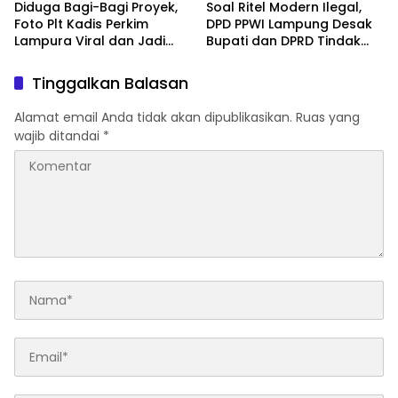
Diduga Bagi-Bagi Proyek,
Soal Ritel Modern Ilegal,
Foto Plt Kadis Perkim
DPD PPWI Lampung Desak
Lampura Viral dan Jadi
Bupati dan DPRD Tindak
Sasaran Perundungan
Tegas Penegakan Perda
Netizen
No 02/2016
Tinggalkan Balasan
Alamat email Anda tidak akan dipublikasikan.
Ruas yang
wajib ditandai
*