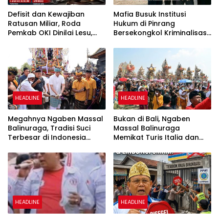
Defisit dan Kewajiban
Mafia Busuk Institusi
Ratusan Miliar, Roda
Hukum di Pinrang
Pemkab OKI Dinilai Lesu,
Bersekongkol Kriminalisasi
Warga Minta APH Telusuri
Andi Edi Sandy
Akar Persoalan
HEADLINE
HEADLINE
Megahnya Ngaben Massal
Bukan di Bali, Ngaben
Balinuraga, Tradisi Suci
Massal Balinuraga
Terbesar di Indonesia
Memikat Turis Italia dan
yang Menghidupkan Desa
Puluhan Ribu Pengunjung
dan Merekatkan Ikatan
Keluarga
HEADLINE
HEADLINE