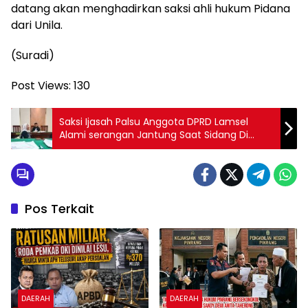
datang akan menghadirkan saksi ahli hukum Pidana
dari Unila.
(Suradi)
Post Views:
130
Saksi Ijasah Palsu Anggota DPRD Lamsel
Alami serangan Jantung Saat Sidang Di
Pengadilan Kalianda
Pos Terkait
DAERAH
DAERAH