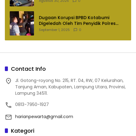
2025
Agustus 30, 2025
0
Dugaan Korupsi BPBD Kotabumi
Digeledah Oleh Tim Penyidik Polres
Lampung Utara
September 1, 2025
0
Contact Info
Jl. Gotong-royong No. 215, RT. 04, RW, 07 Kelurahan,
Tanjung Aman, Kabupaten, Lampung Utara, Provinsi,
Lampung 34511.
0813-7950-1927
harianpewarta@gmail.com
Kategori