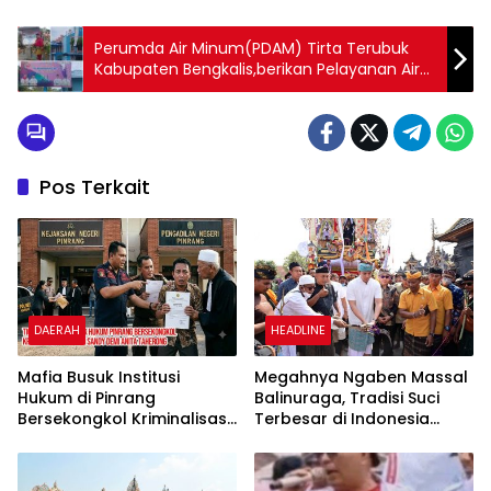
Perumda Air Minum(PDAM) Tirta Terubuk
Kabupaten Bengkalis,berikan Pelayanan Air
Minum Geratis Untuk Masyarakat
Pos Terkait
DAERAH
HEADLINE
Mafia Busuk Institusi
Megahnya Ngaben Massal
Hukum di Pinrang
Balinuraga, Tradisi Suci
Bersekongkol Kriminalisasi
Terbesar di Indonesia
Andi Edi Sandy
yang Menghidupkan Desa
dan Merekatkan Ikatan
Keluarga