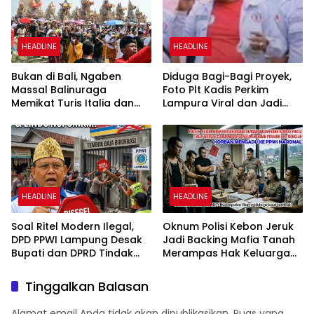
HEADLINE
HEADLINE
Bukan di Bali, Ngaben
Diduga Bagi-Bagi Proyek,
Massal Balinuraga
Foto Plt Kadis Perkim
Memikat Turis Italia dan
Lampura Viral dan Jadi
Puluhan Ribu Pengunjung
Sasaran Perundungan
Netizen
HEADLINE
HEADLINE
Soal Ritel Modern Ilegal,
Oknum Polisi Kebon Jeruk
DPD PPWI Lampung Desak
Jadi Backing Mafia Tanah
Bupati dan DPRD Tindak
Merampas Hak Keluarga
Tegas Penegakan Perda
Ambar Witjaksono
No 02/2016
Sutarman
Tinggalkan Balasan
Alamat email Anda tidak akan dipublikasikan.
Ruas yang