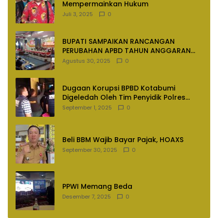
Mempermainkan Hukum
Juli 3, 2025
0
BUPATI SAMPAIKAN RANCANGAN
PERUBAHAN APBD TAHUN ANGGARAN
2025
Agustus 30, 2025
0
Dugaan Korupsi BPBD Kotabumi
Digeledah Oleh Tim Penyidik Polres
Lampung Utara
September 1, 2025
0
Beli BBM Wajib Bayar Pajak, HOAXS
September 30, 2025
0
PPWI Memang Beda
Desember 7, 2025
0