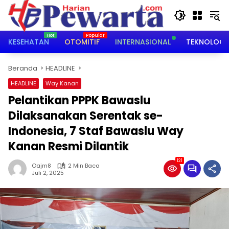
Langsung
ke
konten
KESEHATAN
OTOMITIF
INTERNASIONAL
TEKNOLOGI
Beranda
HEADLINE
HEADLINE
Way Kanan
Pelantikan PPPK Bawaslu
Dilaksanakan Serentak se-
Indonesia, 7 Staf Bawaslu Way
Kanan Resmi Dilantik
121
Oajm8
2 Min Baca
Juli 2, 2025