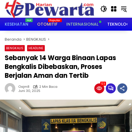
Langsung
ke
konten
KESEHATAN
OTOMITIF
INTERNASIONAL
TEKNOLOGI
Beranda
BENGKALIS
BENGKALIS
HEADLINE
Sebanyak 14 Warga Binaan Lapas
Bengkalis Dibebaskan, Proses
Berjalan Aman dan Tertib
123
Oajm8
2 Min Baca
Juni 30, 2025