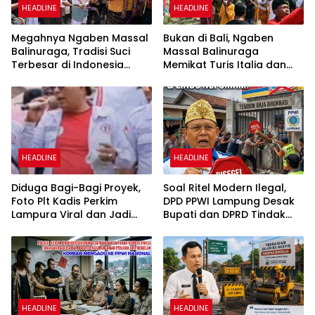
HEADLINE
HEADLINE
Megahnya Ngaben Massal
Bukan di Bali, Ngaben
Balinuraga, Tradisi Suci
Massal Balinuraga
Terbesar di Indonesia
Memikat Turis Italia dan
yang Menghidupkan Desa
Puluhan Ribu Pengunjung
dan Merekatkan Ikatan
Keluarga
HEADLINE
HEADLINE
Diduga Bagi-Bagi Proyek,
Soal Ritel Modern Ilegal,
Foto Plt Kadis Perkim
DPD PPWI Lampung Desak
Lampura Viral dan Jadi
Bupati dan DPRD Tindak
Sasaran Perundungan
Tegas Penegakan Perda
Netizen
No 02/2016
HEADLINE
HEADLINE