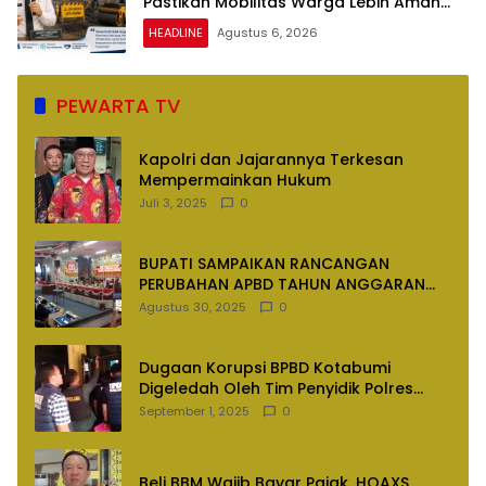
Pastikan Mobilitas Warga Lebih Aman
dan Nyaman
HEADLINE
Agustus 6, 2026
PEWARTA TV
Kapolri dan Jajarannya Terkesan
Mempermainkan Hukum
Juli 3, 2025
0
BUPATI SAMPAIKAN RANCANGAN
PERUBAHAN APBD TAHUN ANGGARAN
2025
Agustus 30, 2025
0
Dugaan Korupsi BPBD Kotabumi
Digeledah Oleh Tim Penyidik Polres
Lampung Utara
September 1, 2025
0
Beli BBM Wajib Bayar Pajak, HOAXS