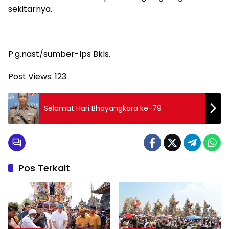
sekitarnya.
P.g.nast/sumber-lps Bkls.
Post Views:
123
Selamat Hari Bhayangkara ke-79
Pos Terkait