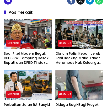
Pos Terkait
HEADLINE
HEADLINE
Soal Ritel Modern Ilegal,
Oknum Polisi Kebon Jeruk
DPD PPWI Lampung Desak
Jadi Backing Mafia Tanah
Bupati dan DPRD Tindak
Merampas Hak Keluarga
Tegas Penegakan Perda
Ambar Witjaksono
No 02/2016
Sutarman
HEADLINE
HEADLINE
Perbaikan Jalan RA Basyid
Diduga Bagi-Bagi Proyek,