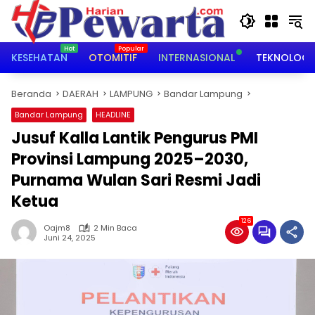
Langsung
ke
konten
KESEHATAN
OTOMITIF
INTERNASIONAL
TEKNOLOGI
Beranda
DAERAH
LAMPUNG
Bandar Lampung
Bandar Lampung
HEADLINE
Jusuf Kalla Lantik Pengurus PMI
Provinsi Lampung 2025–2030,
Purnama Wulan Sari Resmi Jadi
Ketua
126
Oajm8
2 Min Baca
Juni 24, 2025