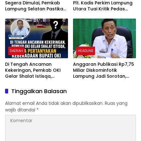
Segera Dimulai, Pemkab
Plt. Kadis Perkim Lampung
Lampung Selatan Pastikan
Utara Tuai Kritik Pedas
Mobilitas Warga Lebih
Netizen
Aman dan Nyaman
DAERAH
HEADLINE
Di Tengah Ancaman
Anggaran Publikasi Rp7,75
Kekeringan, Pemkab OKI
Miliar Diskominfotik
Gelar Shalat Istisqa,
Lampung Jadi Sorotan,
Warga Pertanyakan
Transparansi Penggunaan
Keberadaan Bupati OKI
Dana Dipertanyakan
Tinggalkan Balasan
Alamat email Anda tidak akan dipublikasikan.
Ruas yang
wajib ditandai
*