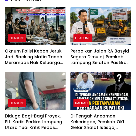
HEADLINE
HEADLINE
Oknum Polisi Kebon Jeruk
Perbaikan Jalan RA Basyid
Jadi Backing Mafia Tanah
Segera Dimulai, Pemkab
Merampas Hak Keluarga
Lampung Selatan Pastikan
Ambar Witjaksono
Mobilitas Warga Lebih
Sutarman
Aman dan Nyaman
HEADLINE
DAERAH
Diduga Bagi-Bagi Proyek,
Di Tengah Ancaman
Plt. Kadis Perkim Lampung
Kekeringan, Pemkab OKI
Utara Tuai Kritik Pedas
Gelar Shalat Istisqa,
Netizen
Warga Pertanyakan