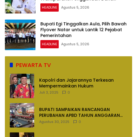
Dipertanyakan
HEADLINE
Agustus 5, 2026
Bupati Egi Tinggalkan Aula, Pilih Bawah
Flyover Natar untuk Lantik 12 Pejabat
Pemerintahan
HEADLINE
Agustus 5, 2026
PEWARTA TV
Kapolri dan Jajarannya Terkesan
Mempermainkan Hukum
Juli 3, 2025
0
BUPATI SAMPAIKAN RANCANGAN
PERUBAHAN APBD TAHUN ANGGARAN
2025
Agustus 30, 2025
0