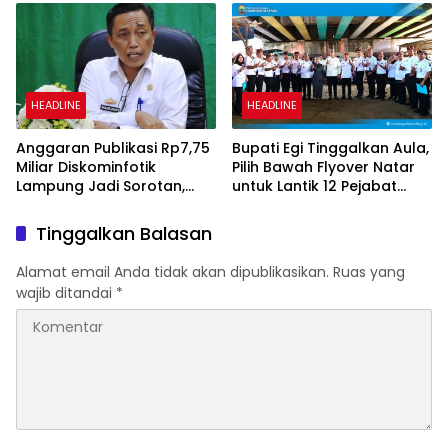
Keberadaan Bupati OKI
HEADLINE
HEADLINE
Anggaran Publikasi Rp7,75
Bupati Egi Tinggalkan Aula,
Miliar Diskominfotik
Pilih Bawah Flyover Natar
Lampung Jadi Sorotan,
untuk Lantik 12 Pejabat
Transparansi Penggunaan
Pemerintahan
Dana Dipertanyakan
Tinggalkan Balasan
Alamat email Anda tidak akan dipublikasikan.
Ruas yang
wajib ditandai
*