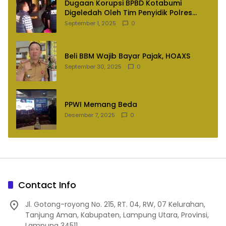
Dugaan Korupsi BPBD Kotabumi
Digeledah Oleh Tim Penyidik Polres
Lampung Utara
September 1, 2025
0
Beli BBM Wajib Bayar Pajak, HOAXS
September 30, 2025
0
PPWI Memang Beda
Desember 7, 2025
0
Contact Info
Jl. Gotong-royong No. 215, RT. 04, RW, 07 Kelurahan,
Tanjung Aman, Kabupaten, Lampung Utara, Provinsi,
Lampung 34511.