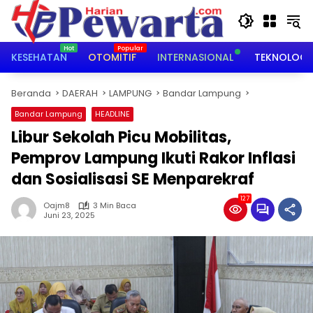
Langsung
ke
konten
KESEHATAN
OTOMITIF
INTERNASIONAL
TEKNOLOGI
Beranda
DAERAH
LAMPUNG
Bandar Lampung
Bandar Lampung
HEADLINE
Libur Sekolah Picu Mobilitas,
Pemprov Lampung Ikuti Rakor Inflasi
dan Sosialisasi SE Menparekraf
127
Oajm8
3 Min Baca
Juni 23, 2025