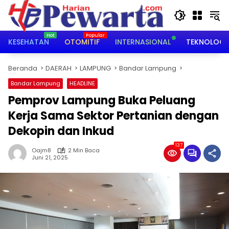
Langsung
ke
konten
KESEHATAN
OTOMITIF
INTERNASIONAL
TEKNOLOGI
Beranda
DAERAH
LAMPUNG
Bandar Lampung
Bandar Lampung
HEADLINE
Pemprov Lampung Buka Peluang
Kerja Sama Sektor Pertanian dengan
Dekopin dan Inkud
137
Oajm8
2 Min Baca
Juni 21, 2025