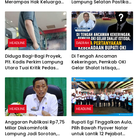
Merampas Hak Keluarga
Lampung Selatan Pastikan
Ambar Witjaksono
Mobilitas Warga Lebih
Sutarman
Aman dan Nyaman
HEADLINE
DAERAH
Diduga Bagi-Bagi Proyek,
Di Tengah Ancaman
Plt. Kadis Perkim Lampung
Kekeringan, Pemkab OKI
Utara Tuai Kritik Pedas
Gelar Shalat Istisqa,
Netizen
Warga Pertanyakan
Keberadaan Bupati OKI
HEADLINE
HEADLINE
Anggaran Publikasi Rp7,75
Bupati Egi Tinggalkan Aula,
Miliar Diskominfotik
Pilih Bawah Flyover Natar
Lampung Jadi Sorotan,
untuk Lantik 12 Pejabat