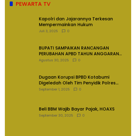
PEWARTA TV
Kapolri dan Jajarannya Terkesan
Mempermainkan Hukum
Juli 3, 2025
0
BUPATI SAMPAIKAN RANCANGAN
PERUBAHAN APBD TAHUN ANGGARAN
2025
Agustus 30, 2025
0
Dugaan Korupsi BPBD Kotabumi
Digeledah Oleh Tim Penyidik Polres
Lampung Utara
September 1, 2025
0
Beli BBM Wajib Bayar Pajak, HOAXS
September 30, 2025
0