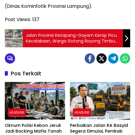
(Dinas Kominfotik Provinsi Lampung).
Post Views:
137
Jalan Provinsi Ketapang-Gayam Kerap Picu
Kecelakaan, Warga Gotong Royong Timbun
Seadanya
Pos Terkait
HEADLINE
HEADLINE
Oknum Polisi Kebon Jeruk
Perbaikan Jalan RA Basyid
Jadi Backing Mafia Tanah
Segera Dimulai, Pemkab