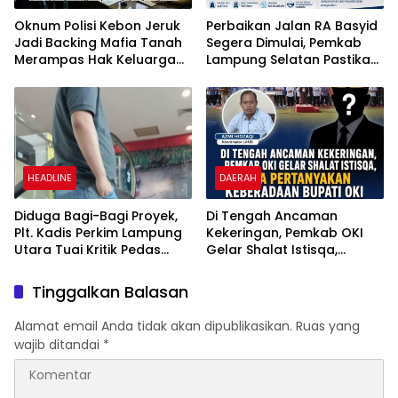
Oknum Polisi Kebon Jeruk
Perbaikan Jalan RA Basyid
Jadi Backing Mafia Tanah
Segera Dimulai, Pemkab
Merampas Hak Keluarga
Lampung Selatan Pastikan
Ambar Witjaksono
Mobilitas Warga Lebih
Sutarman
Aman dan Nyaman
HEADLINE
DAERAH
Diduga Bagi-Bagi Proyek,
Di Tengah Ancaman
Plt. Kadis Perkim Lampung
Kekeringan, Pemkab OKI
Utara Tuai Kritik Pedas
Gelar Shalat Istisqa,
Netizen
Warga Pertanyakan
Keberadaan Bupati OKI
Tinggalkan Balasan
Alamat email Anda tidak akan dipublikasikan.
Ruas yang
wajib ditandai
*