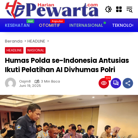
Langsung
ke
konten
KESEHATAN
OTOMITIF
INTERNASIONAL
TEKNOLOGI
Beranda
HEADLINE
HEADLINE
NASIONAL
Humas Polda se-Indonesia Antusias
Ikuti Pelatihan AI Divhumas Polri
126
Oajm8
3 Min Baca
Juni 19, 2025