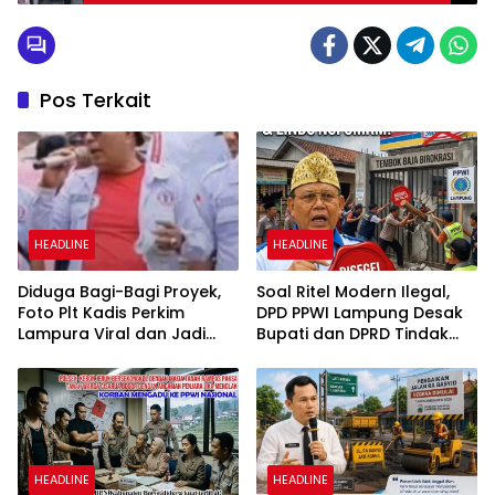
Wisuda VI Tahun 2025
Pos Terkait
HEADLINE
HEADLINE
Diduga Bagi-Bagi Proyek,
Soal Ritel Modern Ilegal,
Foto Plt Kadis Perkim
DPD PPWI Lampung Desak
Lampura Viral dan Jadi
Bupati dan DPRD Tindak
Sasaran Perundungan
Tegas Penegakan Perda
Netizen
No 02/2016
HEADLINE
HEADLINE