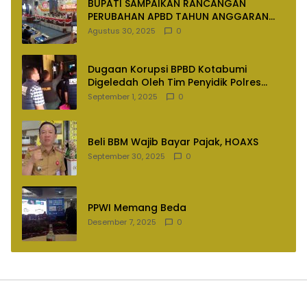
BUPATI SAMPAIKAN RANCANGAN
PERUBAHAN APBD TAHUN ANGGARAN
2025
Agustus 30, 2025
0
Dugaan Korupsi BPBD Kotabumi
Digeledah Oleh Tim Penyidik Polres
Lampung Utara
September 1, 2025
0
Beli BBM Wajib Bayar Pajak, HOAXS
September 30, 2025
0
PPWI Memang Beda
Desember 7, 2025
0