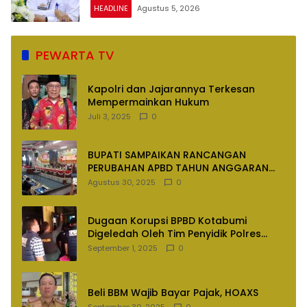
Dipertanyakan
HEADLINE
Agustus 5, 2026
PEWARTA TV
Kapolri dan Jajarannya Terkesan
Mempermainkan Hukum
Juli 3, 2025
0
BUPATI SAMPAIKAN RANCANGAN
PERUBAHAN APBD TAHUN ANGGARAN
2025
Agustus 30, 2025
0
Dugaan Korupsi BPBD Kotabumi
Digeledah Oleh Tim Penyidik Polres
Lampung Utara
September 1, 2025
0
Beli BBM Wajib Bayar Pajak, HOAXS