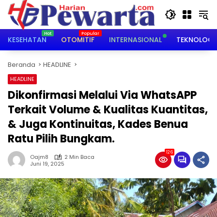
Langsung
ke
konten
KESEHATAN
OTOMITIF
INTERNASIONAL
TEKNOLOGI
Beranda
HEADLINE
HEADLINE
Dikonfirmasi Melalui Via WhatsAPP
Terkait Volume & Kualitas Kuantitas,
& Juga Kontinuitas, Kades Benua
Ratu Pilih Bungkam.
126
Oajm8
2 Min Baca
Juni 19, 2025