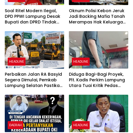
Soal Ritel Modern Ilegal,
Oknum Polisi Kebon Jeruk
DPD PPWI Lampung Desak
Jadi Backing Mafia Tanah
Bupati dan DPRD Tindak
Merampas Hak Keluarga
Tegas Penegakan Perda
Ambar Witjaksono
No 02/2016
Sutarman
HEADLINE
HEADLINE
Perbaikan Jalan RA Basyid
Diduga Bagi-Bagi Proyek,
Segera Dimulai, Pemkab
Plt. Kadis Perkim Lampung
Lampung Selatan Pastikan
Utara Tuai Kritik Pedas
Mobilitas Warga Lebih
Netizen
Aman dan Nyaman
DAERAH
HEADLINE