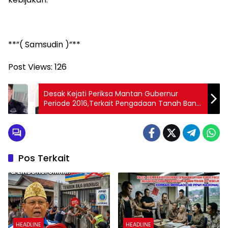
**”( Samsudin )”**
Post Views:
126
Desak Kejati Periksa Mantan Gubernur
Periode 2016,Terkait Pengadaan Tanah Bank
Kalbar
Pos Terkait
HEADLINE
HEADLINE