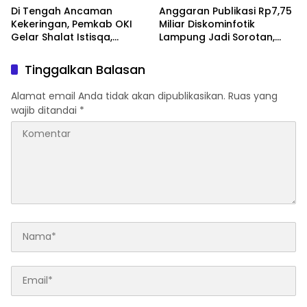
Di Tengah Ancaman
Anggaran Publikasi Rp7,75
Kekeringan, Pemkab OKI
Miliar Diskominfotik
Gelar Shalat Istisqa,
Lampung Jadi Sorotan,
Warga Pertanyakan
Transparansi Penggunaan
Keberadaan Bupati OKI
Dana Dipertanyakan
Tinggalkan Balasan
Alamat email Anda tidak akan dipublikasikan.
Ruas yang
wajib ditandai
*