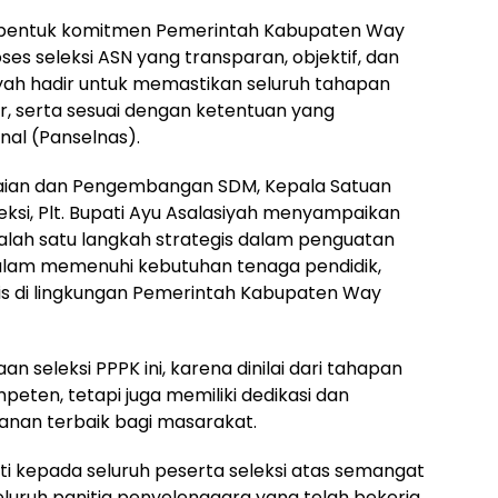
n bentuk komitmen Pemerintah Kabupaten Way
 seleksi ASN yang transparan, objektif, dan
asiyah hadir untuk memastikan seluruh tahapan
car, serta sesuai dengan ketentuan yang
onal (Panselnas).
aian dan Pengembangan SDM, Kepala Satuan
leksi, Plt. Bupati Ayu Asalasiyah menyampaikan
alah satu langkah strategis dalam penguatan
dalam memenuhi kebutuhan tenaga pendidik,
is di lingkungan Pemerintah Kabupaten Way
 seleksi PPPK ini, karena dinilai dari tahapan
mpeten, tetapi juga memiliki dedikasi dan
anan terbaik bagi masarakat.
ati kepada seluruh peserta seleksi atas semangat
eluruh panitia penyelenggara yang telah bekerja