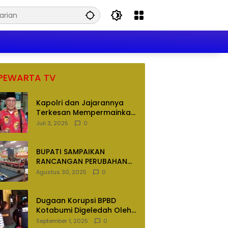
PEWARTA TV
Kapolri dan Jajarannya
Terkesan Mempermainkan
Hukum
Juli 3, 2025
0
BUPATI SAMPAIKAN
RANCANGAN PERUBAHAN
APBD TAHUN ANGGARAN
Agustus 30, 2025
0
2025
Dugaan Korupsi BPBD
Kotabumi Digeledah Oleh
Tim Penyidik Polres
September 1, 2025
0