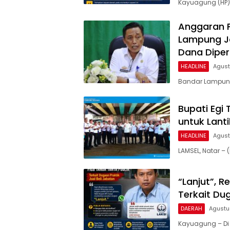
Kayuagung (HP)
Anggaran Pu
Lampung Ja
Dana Dipe
HEADLINE
Agust
Bandar Lampung 
Bupati Egi 
untuk Lant
HEADLINE
Agust
LAMSEL, Natar 
“Lanjut”, 
Terkait Dug
DAERAH
Agustu
Kayuagung – Di