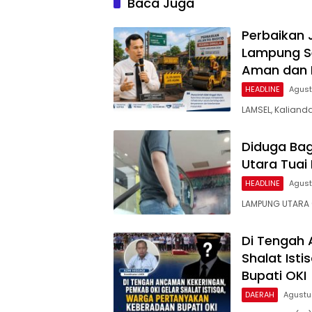
Baca Juga
Perbaikan 
Lampung Se
Aman dan
HEADLINE
Agust
LAMSEL, Kaliand
Diduga Bag
Utara Tuai 
HEADLINE
Agust
LAMPUNG UTARA (
Di Tengah 
Shalat Ist
Bupati OKI
DAERAH
Agustu