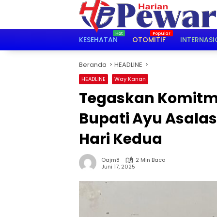
Langsung
ke
konten
KESEHATAN
OTOMITIF
INTERNASI
Beranda
HEADLINE
HEADLINE
Way Kanan
Tegaskan Komitme
Bupati Ayu Asalas
Hari Kedua
Oajm8
2 Min Baca
Juni 17, 2025