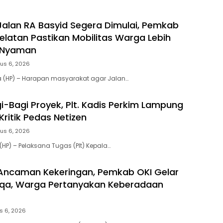
Jalan RA Basyid Segera Dimulai, Pemkab
latan Pastikan Mobilitas Warga Lebih
 Nyaman
us 6, 2026
a (HP) – Harapan masyarakat agar Jalan…
i-Bagi Proyek, Plt. Kadis Perkim Lampung
Kritik Pedas Netizen
us 6, 2026
HP) – Pelaksana Tugas (Plt) Kepala…
Ancaman Kekeringan, Pemkab OKI Gelar
isqa, Warga Pertanyakan Keberadaan
s 6, 2026