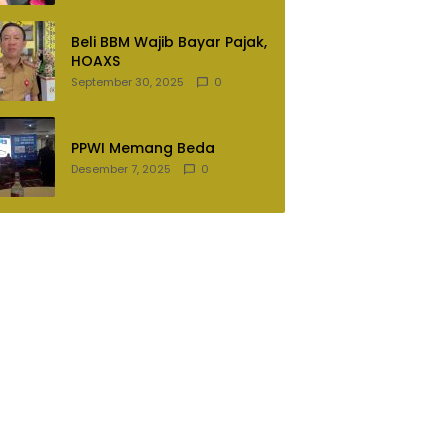
Lampung Utara
Beli BBM Wajib Bayar Pajak,
HOAXS
September 30, 2025
0
PPWI Memang Beda
Desember 7, 2025
0