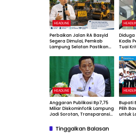
HEADLINE
HEADLI
Perbaikan Jalan RA Basyid
Diduga 
Segera Dimulai, Pemkab
Kadis 
Lampung Selatan Pastikan
Tuai Kr
Mobilitas Warga Lebih Aman
dan Nyaman
HEADLINE
HEADLI
Anggaran Publikasi Rp7,75
Bupati 
Miliar Diskominfotik Lampung
Pilih B
Jadi Sorotan, Transparansi
untuk L
Penggunaan Dana
Pemeri
Dipertanyakan
Tinggalkan Balasan