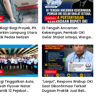
NE
DAERAH
Bagi-Bagi Proyek, Plt.
Di Tengah Ancaman
Perkim Lampung Utara
Kekeringan, Pemkab OKI
itik Pedas Netizen
Gelar Shalat Istisqa, Warga
Pertanyakan Keberadaan
Bupati OKI
NE
DAERAH
Egi Tinggalkan Aula,
“Lanjut”, Respons Wabup OKI
awah Flyover Natar
Saat Dikonfirmasi Terkait
antik 12 Pejabat
Dugaan Praktik Jual Beli
ntahan
Jabatan