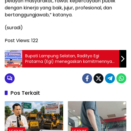
pelayan masyarakat, rawat kepercayaan publik
dengan kinerja yang baik, jujur, profesional, dan
bertanggungjawab,” katanya.
(suradi)
Post Views:
122
Bupati Lampung Selatan, Radityo Egi
Pratama (Egi) menegaskan komitmennya
untuk mengembalikan marwah jabatan
camat sebagai perpanjangan tangan
kepala daerah.
Pos Terkait
HEADLINE
HEADLINE