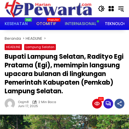
Langsung
ke
konten
KESEHATAN
OTOMITIF
INTERNASIONAL
TEKNOLOGI
Beranda
HEADLINE
HEADLINE
Lampung Selatan
Bupati Lampung Selatan, Radityo Egi
Pratama (Egi), memimpin langsung
upacara bulanan di lingkungan
Pemerintah Kabupaten (Pemkab)
Lampung Selatan.
122
Oajm8
2 Min Baca
Juni 17, 2025