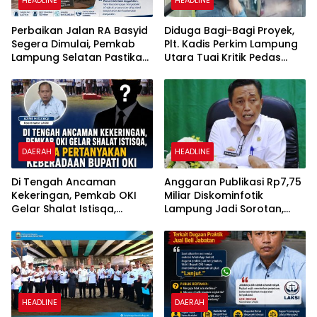
Perbaikan Jalan RA Basyid
Diduga Bagi-Bagi Proyek,
Segera Dimulai, Pemkab
Plt. Kadis Perkim Lampung
Lampung Selatan Pastikan
Utara Tuai Kritik Pedas
Mobilitas Warga Lebih
Netizen
Aman dan Nyaman
DAERAH
HEADLINE
Di Tengah Ancaman
Anggaran Publikasi Rp7,75
Kekeringan, Pemkab OKI
Miliar Diskominfotik
Gelar Shalat Istisqa,
Lampung Jadi Sorotan,
Warga Pertanyakan
Transparansi Penggunaan
Keberadaan Bupati OKI
Dana Dipertanyakan
HEADLINE
DAERAH