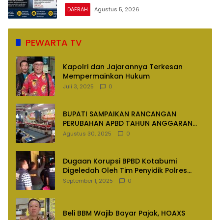
DAERAH
Agustus 5, 2026
PEWARTA TV
Kapolri dan Jajarannya Terkesan
Mempermainkan Hukum
Juli 3, 2025
0
BUPATI SAMPAIKAN RANCANGAN
PERUBAHAN APBD TAHUN ANGGARAN
2025
Agustus 30, 2025
0
Dugaan Korupsi BPBD Kotabumi
Digeledah Oleh Tim Penyidik Polres
Lampung Utara
September 1, 2025
0
Beli BBM Wajib Bayar Pajak, HOAXS