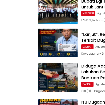
Bupati Egi 
untuk Lant
HEADLINE
Agust
LAMSEL, Natar 
“Lanjut”, 
Terkait Dug
DAERAH
Agustu
Kayuagung – Di
Diduga Ada 
Lakukan Pe
Bantuan Pe
DAERAH
Agustu
OKI (PI) – Dugaan
Isu Dugaan