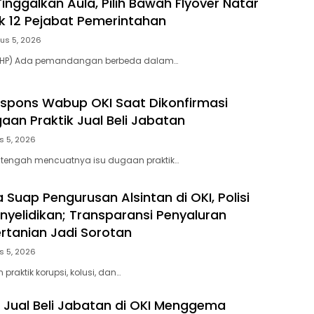
Tinggalkan Aula, Pilih Bawah Flyover Natar
ik 12 Pejabat Pemerintahan
us 5, 2026
– (HP) Ada pemandangan berbeda dalam…
Respons Wabup OKI Saat Dikonfirmasi
aan Praktik Jual Beli Jabatan
s 5, 2026
 tengah mencuatnya isu dugaan praktik…
Suap Pengurusan Alsintan di OKI, Polisi
nyelidikan; Transparansi Penyaluran
rtanian Jadi Sorotan
s 5, 2026
 praktik korupsi, kolusi, dan…
 Jual Beli Jabatan di OKI Menggema