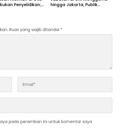
Lakukan Penyelidikan;
hingga Jakarta, Publik
aransi Penyaluran
Tunggu Kepastian
 Pertanian Jadi
Penegakan Hukum
n
kan.
Ruas yang wajib ditandai
*
saya pada peramban ini untuk komentar saya