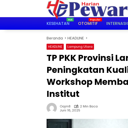
Langsung
ke
konten
KESEHATAN
OTOMITIF
INTERNASI
Beranda
HEADLINE
HEADLINE
Lampung Utara
TP PKK Provinsi 
Peningkatan Kuali
Workshop Membat
Institut
Oajm8
2 Min Baca
Juni 16, 2025