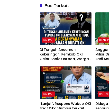
Pos Terkait
DAERAH
HEADLI
Di Tengah Ancaman
Anggara
Kekeringan, Pemkab OKI
Miliar 
Gelar Shalat Istisqa, Warga
Jadi So
Pertanyakan Keberadaan
Penggu
Bupati OKI
Dipert
DAERAH
DAERA
“Lanjut”, Respons Wabup OKI
Diduga
Saat Dikonfirmasi Terkait
Penguru