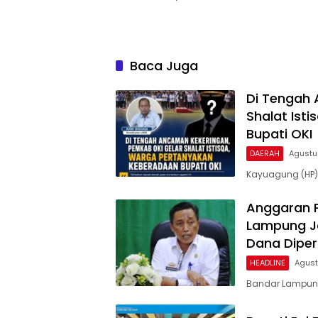
Baca Juga
Di Tengah 
Shalat Ist
Bupati OKI
DAERAH
Agustu
Kayuagung (HP)
Anggaran Pu
Lampung Ja
Dana Dipe
HEADLINE
Agust
Bandar Lampung 