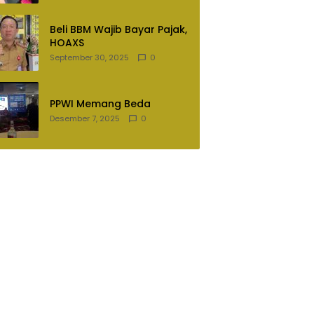
Lampung Utara
Beli BBM Wajib Bayar Pajak,
HOAXS
September 30, 2025
0
PPWI Memang Beda
Desember 7, 2025
0