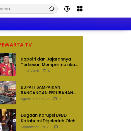
PEWARTA TV
Kapolri dan Jajarannya
Terkesan Mempermainkan
Hukum
Juli 3, 2025
0
BUPATI SAMPAIKAN
RANCANGAN PERUBAHAN
APBD TAHUN ANGGARAN
Agustus 30, 2025
0
2025
Dugaan Korupsi BPBD
Kotabumi Digeledah Oleh
Tim Penyidik Polres
September 1, 2025
0