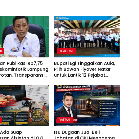
NE
HEADLINE
n Publikasi Rp7,75
Bupati Egi Tinggalkan Aula,
Diskominfotik Lampung
Pilih Bawah Flyover Natar
rotan, Transparansi
untuk Lantik 12 Pejabat
naan Dana
Pemerintahan
anyakan
H
DAERAH
 Ada Suap
Isu Dugaan Jual Beli
san Alsintan di OKI,
Jabatan di OKI Menggema