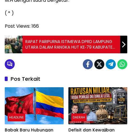
M.H dengan suara bergetar.
( * )
Post Views:
166
RAPAT PARIPURNA ISTIMEWA DPRD LAMPUNG
UTARA DALAM RANGKA HUT KE‑79 KABUPATEN
LAMPUNG UTARA
Pos Terkait
HEADLINE
DAERAH
Babak Baru Hubungan
Defisit dan Kewajiban