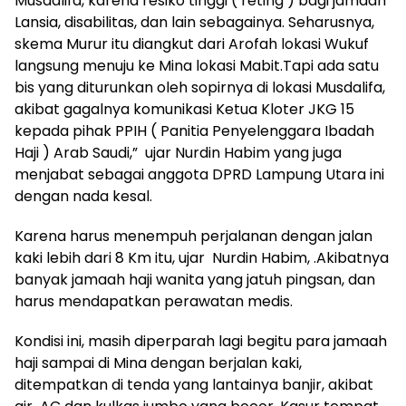
Musdalifa, karena resiko tinggi ( reting ) bagi jamaah
Lansia, disabilitas, dan lain sebagainya. Seharusnya,
skema Murur itu diangkut dari Arofah lokasi Wukuf
langsung menuju ke Mina lokasi Mabit.Tapi ada satu
bis yang diturunkan oleh sopirnya di lokasi Musdalifa,
akibat gagalnya komunikasi Ketua Kloter JKG 15
kepada pihak PPIH ( Panitia Penyelenggara Ibadah
Haji ) Arab Saudi,” ujar Nurdin Habim yang juga
menjabat sebagai anggota DPRD Lampung Utara ini
dengan nada kesal.
Karena harus menempuh perjalanan dengan jalan
kaki lebih dari 8 Km itu, ujar Nurdin Habim, .Akibatnya
banyak jamaah haji wanita yang jatuh pingsan, dan
harus mendapatkan perawatan medis.
Kondisi ini, masih diperparah lagi begitu para jamaah
haji sampai di Mina dengan berjalan kaki,
ditempatkan di tenda yang lantainya banjir, akibat