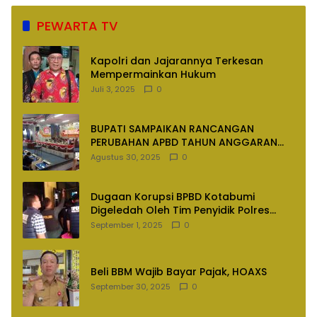
PEWARTA TV
Kapolri dan Jajarannya Terkesan
Mempermainkan Hukum
Juli 3, 2025
0
BUPATI SAMPAIKAN RANCANGAN
PERUBAHAN APBD TAHUN ANGGARAN
2025
Agustus 30, 2025
0
Dugaan Korupsi BPBD Kotabumi
Digeledah Oleh Tim Penyidik Polres
Lampung Utara
September 1, 2025
0
Beli BBM Wajib Bayar Pajak, HOAXS
September 30, 2025
0