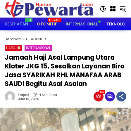
Langsung
ke
konten
KESEHATAN
OTOMITIF
INTERNASIONAL
TEKNOLOGI
Beranda
HEADLINE
HEADLINE
INTERNASIONAL
Jamaah Haji Asal Lampung Utara
Kloter JKG 15, Sesalkan Layanan Biro
Jasa SYARIKAH RHL MANAFAA ARAB
SAUDI Begitu Asal Asalan
166
Oajm8
4 Min Baca
Juni 16, 2025