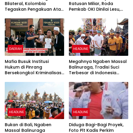
Bilateral, Kolombia
Ratusan Miliar, Roda
Tegaskan Pengakuan Atas
Pemkab OKI Dinilai Lesu,
Kedaulatan Maroko di
Warga Minta APH Telusuri
Wilayah Sahara
Akar Persoalan
DAERAH
HEADLINE
Mafia Busuk Institusi
Megahnya Ngaben Massal
Hukum di Pinrang
Balinuraga, Tradisi Suci
Bersekongkol Kriminalisasi
Terbesar di Indonesia
Andi Edi Sandy
yang Menghidupkan Desa
dan Merekatkan Ikatan
Keluarga
HEADLINE
HEADLINE
Bukan di Bali, Ngaben
Diduga Bagi-Bagi Proyek,
Massal Balinuraga
Foto Plt Kadis Perkim