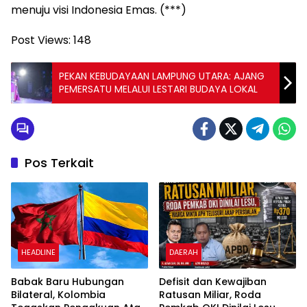
menuju visi Indonesia Emas. (***)
Post Views:
148
PEKAN KEBUDAYAAN LAMPUNG UTARA: AJANG
PEMERSATU MELALUI LESTARI BUDAYA LOKAL
Pos Terkait
HEADLINE
DAERAH
Babak Baru Hubungan
Defisit dan Kewajiban
Bilateral, Kolombia
Ratusan Miliar, Roda