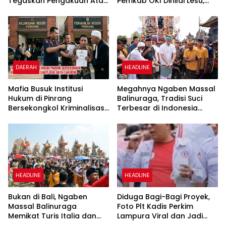
Tegaskan Pengakuan Atas
Pemkab OKI Dinilai Lesu,
Kedaulatan Maroko di
Warga Minta APH Telusuri
Wilayah Sahara
Akar Persoalan
DAERAH
HEADLINE
Mafia Busuk Institusi
Megahnya Ngaben Massal
Hukum di Pinrang
Balinuraga, Tradisi Suci
Bersekongkol Kriminalisasi
Terbesar di Indonesia
Andi Edi Sandy
yang Menghidupkan Desa
dan Merekatkan Ikatan
Keluarga
HEADLINE
HEADLINE
Bukan di Bali, Ngaben
Diduga Bagi-Bagi Proyek,
Massal Balinuraga
Foto Plt Kadis Perkim
Memikat Turis Italia dan
Lampura Viral dan Jadi
Puluhan Ribu Pengunjung
Sasaran Perundungan