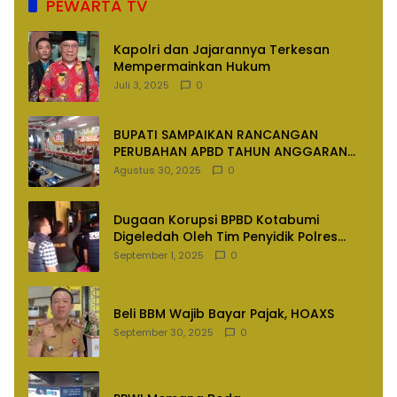
PEWARTA TV
Kapolri dan Jajarannya Terkesan
Mempermainkan Hukum
Juli 3, 2025
0
BUPATI SAMPAIKAN RANCANGAN
PERUBAHAN APBD TAHUN ANGGARAN
2025
Agustus 30, 2025
0
Dugaan Korupsi BPBD Kotabumi
Digeledah Oleh Tim Penyidik Polres
Lampung Utara
September 1, 2025
0
Beli BBM Wajib Bayar Pajak, HOAXS
September 30, 2025
0