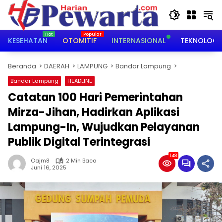
Langsung
ke
konten
KESEHATAN
OTOMITIF
INTERNASIONAL
TEKNOLOGI
Beranda
DAERAH
LAMPUNG
Bandar Lampung
Bandar Lampung
HEADLINE
Catatan 100 Hari Pemerintahan
Mirza-Jihan, Hadirkan Aplikasi
Lampung-In, Wujudkan Pelayanan
Publik Digital Terintegrasi
148
Oajm8
2 Min Baca
Juni 16, 2025