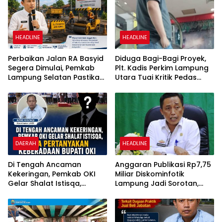
HEADLINE
HEADLINE
Perbaikan Jalan RA Basyid
Diduga Bagi-Bagi Proyek,
Segera Dimulai, Pemkab
Plt. Kadis Perkim Lampung
Lampung Selatan Pastikan
Utara Tuai Kritik Pedas
Mobilitas Warga Lebih
Netizen
Aman dan Nyaman
DAERAH
HEADLINE
Di Tengah Ancaman
Anggaran Publikasi Rp7,75
Kekeringan, Pemkab OKI
Miliar Diskominfotik
Gelar Shalat Istisqa,
Lampung Jadi Sorotan,
Warga Pertanyakan
Transparansi Penggunaan
Keberadaan Bupati OKI
Dana Dipertanyakan