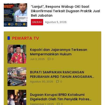
“Lanjut”, Respons Wabup OKI Saat
Dikonfirmasi Terkait Dugaan Praktik Jual
Beli Jabatan
DAERAH
Agustus 5, 2026
PEWARTA TV
Kapolri dan Jajarannya Terkesan
Mempermainkan Hukum
Juli 3, 2025
0
BUPATI SAMPAIKAN RANCANGAN
PERUBAHAN APBD TAHUN ANGGARAN
2025
Agustus 30, 2025
0
Dugaan Korupsi BPBD Kotabumi
Digeledah Oleh Tim Penyidik Polres
Lampung Utara
September 1, 2025
0