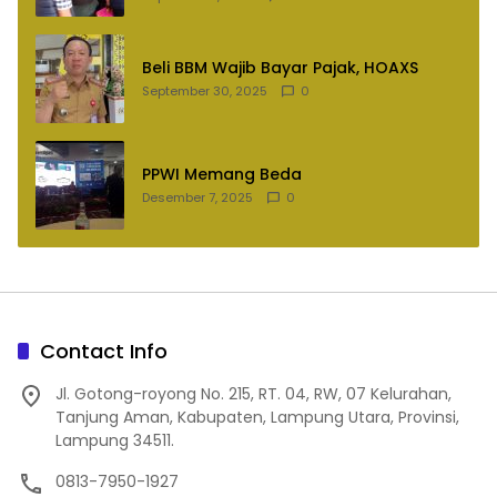
Beli BBM Wajib Bayar Pajak, HOAXS
September 30, 2025
0
PPWI Memang Beda
Desember 7, 2025
0
Contact Info
Jl. Gotong-royong No. 215, RT. 04, RW, 07 Kelurahan,
Tanjung Aman, Kabupaten, Lampung Utara, Provinsi,
Lampung 34511.
0813-7950-1927