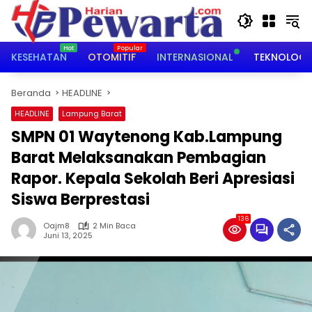
Langsung
ke
konten
KESEHATAN
OTOMITIF
INTERNASIONAL
TEKNOLOGI
Beranda
HEADLINE
HEADLINE
Lampung Barat
SMPN 01 Waytenong Kab.Lampung
Barat Melaksanakan Pembagian
Rapor. Kepala Sekolah Beri Apresiasi
Siswa Berprestasi
136
Oajm8
2 Min Baca
Juni 13, 2025