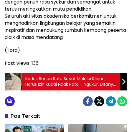
dengan penuh rasa syukur dan semangat untuk
terus meningkatkan mutu pendidikan.
Seluruh aktivitas akademika berkomitmen untuk
menghadirkan lingkungan belajar yang semakin
inspiratif dan mendukung tumbuh kembang peserta
didik di masa mendatang.
(Toro)
Post Views:
136
Kades Benua Ratu Sebut Melalui Rilisan,
Harus Izin Kudai Ndak Poto – Ngukur. Ditanya
Volume Pilih Bungkam.
Pos Terkait